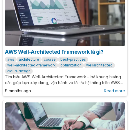
AWS Well-Architected Framework là gì?
aws
architecture
course
best-practices
well-architected-framework
optimization
wellarchitected
cloud-design
Tìm hiểu AWS Well-Architected Framework – bộ khung hướng
dẫn giúp bạn xây dựng, vận hành và tối ưu hệ thống trên AWS
theo 6 trụ cột cốt lõi: Operational Excellence, Security,
9 months ago
Read more
Reliability, Performance Efficiency, Cost Optimization và
Sustainability.