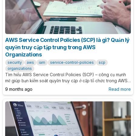
AWS Service Control Policies (SCP) là gì? Quản lý
quyền truy cập tập trung trong AWS
Organizations
security
aws
iam
service-control-policies
scp
organizations
Tìm hiểu AWS Service Control Policies (SCP) – công cụ mạnh
mẽ giúp bạn kiểm soát quyền truy cập ở cấp tổ chức trong AWS
Organizations, đảm bảo tuân thủ, bảo mật và kiểm soát tập trung
9 months ago
Read more
trên nhiều tài khoản AWS.