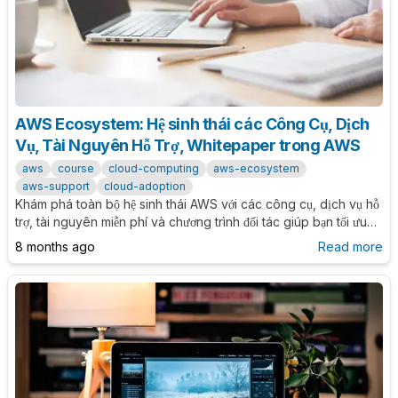
AWS Ecosystem: Hệ sinh thái các Công Cụ, Dịch
Vụ, Tài Nguyên Hỗ Trợ, Whitepaper trong AWS
aws
course
cloud-computing
aws-ecosystem
aws-support
cloud-adoption
Khám phá toàn bộ hệ sinh thái AWS với các công cụ, dịch vụ hỗ
trợ, tài nguyên miễn phí và chương trình đối tác giúp bạn tối ưu
hóa việc sử dụng AWS và đẩy nhanh quá trình chuyển đổi số.
8 months ago
Read more