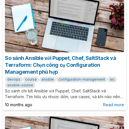
So sánh Ansible với Puppet, Chef, SaltStack và
Terraform: Chọn công cụ Configuration
Management phù hợp
devops
course
ansible
configuration-management
iac
ansible-course
So sánh chi tiết Ansible với Puppet, Chef, SaltStack và
Terraform. Tìm hiểu ưu nhược điểm, use cases, và khi nào nên
chọn công cụ nào cho dự án của bạn.
10 months ago
Read more