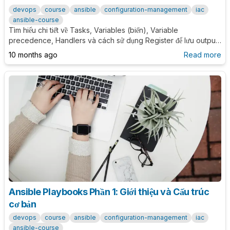
devops
course
ansible
configuration-management
iac
ansible-course
Tìm hiểu chi tiết về Tasks, Variables (biến), Variable
precedence, Handlers và cách sử dụng Register để lưu output
trong Ansible Playbooks.
10 months ago
Read more
Ansible Playbooks Phần 1: Giới thiệu và Cấu trúc
cơ bản
devops
course
ansible
configuration-management
iac
ansible-course