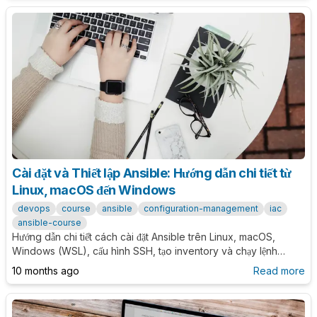
Cài đặt và Thiết lập Ansible: Hướng dẫn chi tiết từ
Linux, macOS đến Windows
devops
course
ansible
configuration-management
iac
ansible-course
Hướng dẫn chi tiết cách cài đặt Ansible trên Linux, macOS,
Windows (WSL), cấu hình SSH, tạo inventory và chạy lệnh
Ansible đầu tiên. Bao gồm troubleshooting các lỗi thường gặp.
10 months ago
Read more