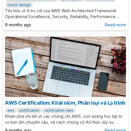
cloud-design
Tìm hiểu về 6 trụ cột của AWS Well-Architected Framework:
Operational Excellence, Security, Reliability, Performance
Efficiency, Cost Optimization và Sustainability. Khám phá các
9 months ago
Read more
nguyên tắc thiết kế và best practices để xây dựng kiến trúc đám
mây hiệu quả và bền vững.
AWS Certification: Khái niệm, Phân loại và Lộ trình
aws
certification
certification-aws
Khám phá chi tiết về các chứng chỉ AWS, con đường học tập từ
cơ bản đến chuyên sâu, và cách chúng có thể thúc đẩy sự
nghiệp cloud của bạn trong năm 2025.
9 months ago
Read more