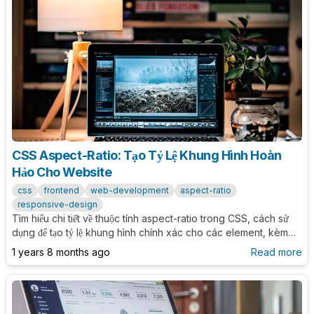
CSS Aspect-Ratio: Tạo Tỷ Lệ Khung Hình Hoàn
Hảo Cho Website
css
frontend
web-development
aspect-ratio
responsive-design
Tìm hiểu chi tiết về thuộc tính aspect-ratio trong CSS, cách sử
dụng để tạo tỷ lệ khung hình chính xác cho các element, kèm
theo ví dụ thực tế và best practices.
1 years 8 months ago
Read more