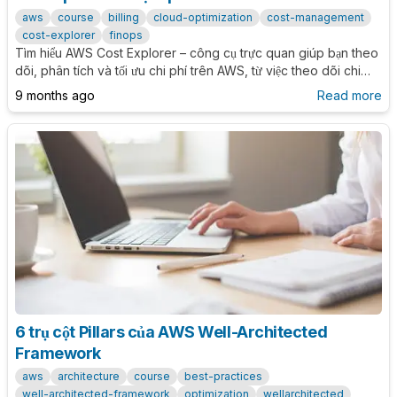
aws
course
billing
cloud-optimization
cost-management
cost-explorer
finops
Tìm hiểu AWS Cost Explorer – công cụ trực quan giúp bạn theo
dõi, phân tích và tối ưu chi phí trên AWS, từ việc theo dõi chi
tiêu hàng tháng đến dự đoán chi phí tương lai và tối ưu ngân
9 months ago
Read more
sách.
6 trụ cột Pillars của AWS Well-Architected
Framework
aws
architecture
course
best-practices
well-architected-framework
optimization
wellarchitected