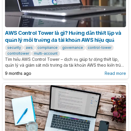
AWS Control Tower là gì? Hướng dẫn thiết lập và
quản lý môi trường đa tài khoản AWS hiệu quả
security
aws
compliance
governance
control-tower
controltower
multi-account
Tìm hiểu AWS Control Tower – dịch vụ giúp tự động thiết lập,
quản lý và giám sát môi trường đa tài khoản AWS theo kiến trúc
chuẩn, đảm bảo tuân thủ, bảo mật và dễ mở rộng cho tổ chức của
9 months ago
Read more
bạn.