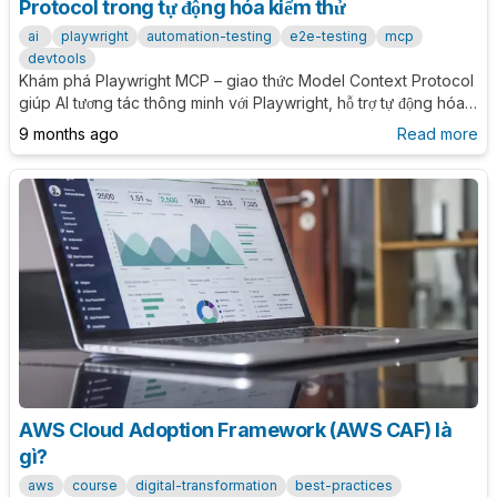
Protocol trong tự động hóa kiểm thử
ai
playwright
automation-testing
e2e-testing
mcp
devtools
Khám phá Playwright MCP – giao thức Model Context Protocol
giúp AI tương tác thông minh với Playwright, hỗ trợ tự động hóa
kiểm thử web một cách an toàn và hiệu quả.
9 months ago
Read more
AWS Cloud Adoption Framework (AWS CAF) là
gì?
aws
course
digital-transformation
best-practices