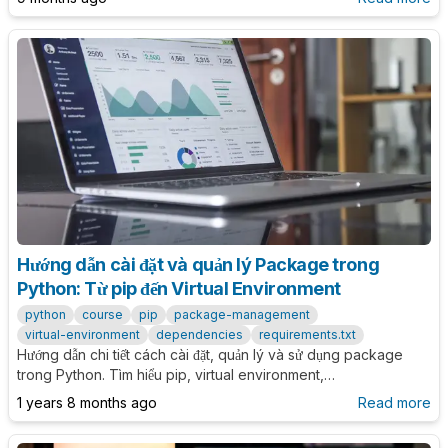
Hướng dẫn cài đặt và quản lý Package trong
Python: Từ pip đến Virtual Environment
python
course
pip
package-management
virtual-environment
dependencies
requirements.txt
Hướng dẫn chi tiết cách cài đặt, quản lý và sử dụng package
trong Python. Tìm hiểu pip, virtual environment,
requirements.txt và các best practices để quản lý
1 years 8 months ago
Read more
dependencies hiệu quả.