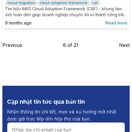
cloud-migration
cloud-adoption-framework
caf
Tìm hiểu AWS Cloud Adoption Framework (CAF) - khung làm
việc toàn diện giúp doanh nghiệp chuyển đổi số thành công trên
AWS Cloud thông qua 6 góc nhìn: Business, People,
9 months ago
Read more
Governance, Platform, Security và Operations.
Previous
6
of
21
Next
Cập nhật tin tức qua bản tin
Nhận thông tin chi tiết, mẹo và xu hướng mới nhất
được gửi trực tiếp đến hộp thư của bạn.