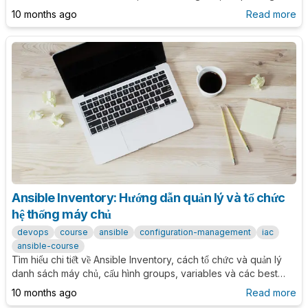
quản lý service mà không cần viết Playbooks.
10 months ago
Read more
Ansible Inventory: Hướng dẫn quản lý và tổ chức
hệ thống máy chủ
devops
course
ansible
configuration-management
iac
ansible-course
Tìm hiểu chi tiết về Ansible Inventory, cách tổ chức và quản lý
danh sách máy chủ, cấu hình groups, variables và các best
practices để tối ưu hóa automation workflow.
10 months ago
Read more