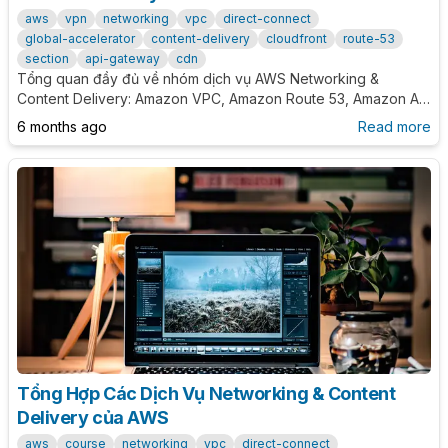
aws
vpn
networking
vpc
direct-connect
global-accelerator
content-delivery
cloudfront
route-53
section
api-gateway
cdn
Tổng quan đầy đủ về nhóm dịch vụ AWS Networking &
Content Delivery: Amazon VPC, Amazon Route 53, Amazon API
Gateway, Amazon CloudFront, AWS Global Accelerator, AWS
6 months ago
Read more
Direct Connect, AWS VPN. Kèm decision guide, so sánh chi
tiết, kiến trúc mẫu, best practices và tối ưu chi phí/hiệu năng.
Tổng Hợp Các Dịch Vụ Networking & Content
Delivery của AWS
aws
course
networking
vpc
direct-connect