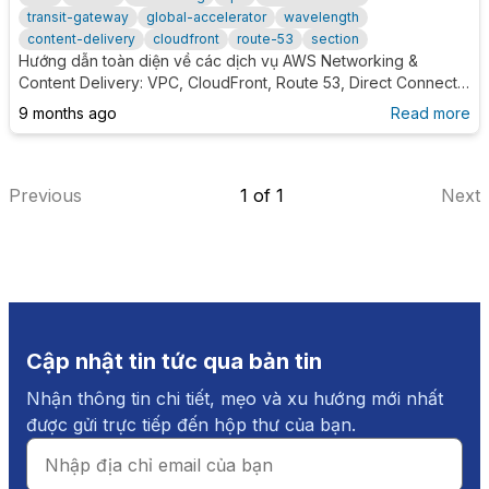
transit-gateway
global-accelerator
wavelength
content-delivery
cloudfront
route-53
section
Hướng dẫn toàn diện về các dịch vụ AWS Networking &
Content Delivery: VPC, CloudFront, Route 53, Direct Connect,
Transit Gateway, Global Accelerator, Wavelength. So sánh chi
9 months ago
Read more
tiết, phân loại theo use case và decision guide.
Previous
1
of
1
Next
Cập nhật tin tức qua bản tin
Nhận thông tin chi tiết, mẹo và xu hướng mới nhất
được gửi trực tiếp đến hộp thư của bạn.