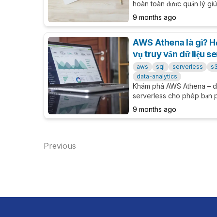
hoàn toàn được quản lý g
hiệu suất cao, khả năng mở
9 months ago
trên AWS.
AWS Athena là gì? Hư
vụ truy vấn dữ liệu 
aws
sql
serverless
s
data-analytics
Khám phá AWS Athena – dịc
serverless cho phép bạn phâ
Amazon S3 bằng SQL. Học 
9 months ago
chính, use case, so sánh v
practices để tối ưu chi phí v
Previous