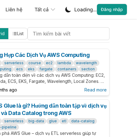
Liên hệ
Tất cả
Loading...
Đăng nhập
Search Cheatsheets
rid
List
g Hợp Các Dịch Vụ AWS Computing
serverless
course
ec2
lambda
wavelength
puting
ecs
eks
fargate
containers
section
g dẫn toàn diện về các dịch vụ AWS Computing: EC2,
da, ECS, EKS, Fargate, Wavelength, Local Zones. So
chi tiết, phân loại theo use case và decision guide
nths ago
Read more
 chọn giải pháp compute phù hợp.
 Glue là gì? Hướng dẫn toàn tập về dịch vụ
 và Data Catalog trong AWS
serverless
big-data
glue
etl
data-catalog
-pipeline
 phá AWS Glue – dịch vụ ETL serverless giúp tự