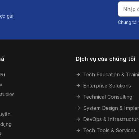
ợc gửi
Chúng tôi 
há
Dịch vụ của chúng tôi
iệu
Tech Education & Train
ụ
Enterprise Solutions
tudies
Technical Consulting
System Design & Imple
guyên
DevOps & Infrastructur
 dụng
Tech Tools & Services
ệ