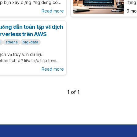
iúp bạn xây dựng ứng dụng có
động 
 rộng vô hạn và độ tin cậy cao
hệ si
Read more
9 mo
tính 
Redsh
ớng dẫn toàn tập về dịch
serverless trên AWS
3
athena
big-data
h vụ truy vấn dữ liệu
n tích dữ liệu trực tiếp trên
cách hoạt động, các tính năng
Read more
ới Redshift và Glue, cùng best
à hiệu suất.
1
of
1