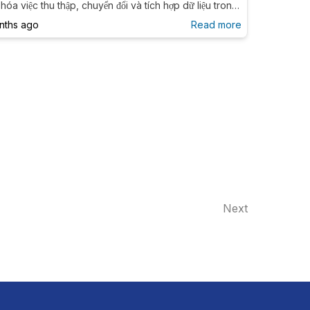
hóa việc thu thập, chuyển đổi và tích hợp dữ liệu trong
nh thái AWS. Hướng dẫn chi tiết cách hoạt động, các
nths ago
Read more
năng chính, use case, và so sánh với Athena và
ift.
Next