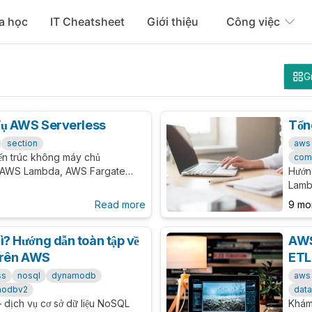
a học
IT Cheatsheet
Giới thiệu
Công việc
G
Vụ AWS Serverless
Tổn
section
aws
ến trúc không máy chủ
com
i AWS Lambda, AWS Fargate
Hướn
 tích hợp. Hướng dẫn chi tiết
Lamb
ểm và các kịch bản sử dụng thực
sánh 
Read more
9 mo
n.
giúp
 Hướng dẫn toàn tập về
AWS
 trên AWS
ETL
ss
nosql
dynamodb
aws
modbv2
data
dịch vụ cơ sở dữ liệu NoSQL
Khám