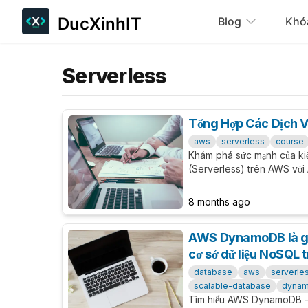
DucXinhIT
Blog
Khó
Serverless
Tổng Hợp Các Dịch 
aws
serverless
course
Khám phá sức mạnh của ki
(Serverless) trên AWS vớ
cùng các dịch vụ lưu trữ và
cách thức vận hành, ưu đi
8 months ago
tế giúp tối ưu hóa tài nguyê
AWS DynamoDB là gì?
cơ sở dữ liệu NoSQL
database
aws
serverle
scalable-database
dyna
Tìm hiểu AWS DynamoDB – 