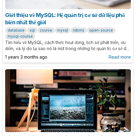
Giới thiệu về MySQL: Hệ quản trị cơ sở dữ liệu phổ
biến nhất thế giới
database
sql
course
mysql
rdbms
open-source
mysql-course
Tìm hiểu về MySQL, cách thức hoạt động, lịch sử phát triển, ưu
điểm, và lý do tại sao nó là một trong những hệ quản trị cơ sở dữ
liệu phổ biến nhất hiện nay.
1 years 3 months ago
Read more