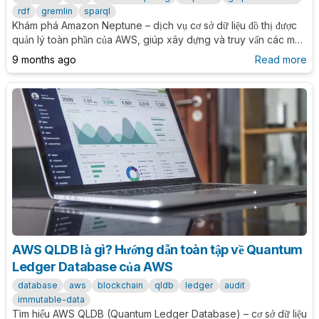
rdf
gremlin
sparql
Khám phá Amazon Neptune – dịch vụ cơ sở dữ liệu đồ thị được
quản lý toàn phần của AWS, giúp xây dựng và truy vấn các mối
quan hệ phức tạp giữa dữ liệu cho các ứng dụng như mạng xã
9 months ago
Read more
hội, đề xuất sản phẩm và phát hiện gian lận.
AWS QLDB là gì? Hướng dẫn toàn tập về Quantum
Ledger Database của AWS
database
aws
blockchain
qldb
ledger
audit
immutable-data
Tìm hiểu AWS QLDB (Quantum Ledger Database) – cơ sở dữ liệu