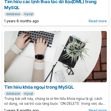
Tìm hiểu các lệnh thao tác dữ liệu(DML) trong
MySQL
database
mysql
1 years 8 months ago
Read more
Tìm hiểu khóa ngoại trong MySQL
database
mysql
Trong bài viết này, chúng ta sẽ tìm hiểu khóa ngoại là gì, cách
sử dụng, và vai trò của ràng buộc `ON DELETE` trong việc duy
trì tính nhất quán của cơ sở dữ liệu.
1 years 8 months ago
Read more