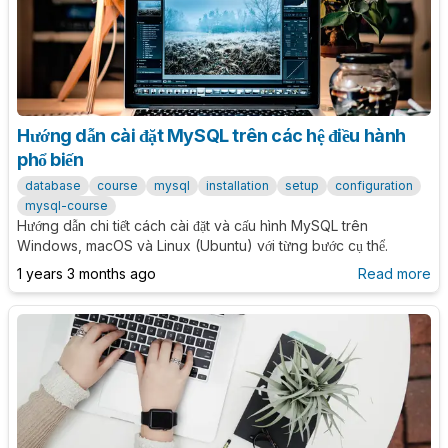
Hướng dẫn cài đặt MySQL trên các hệ điều hành
phổ biến
database
course
mysql
installation
setup
configuration
mysql-course
Hướng dẫn chi tiết cách cài đặt và cấu hình MySQL trên
Windows, macOS và Linux (Ubuntu) với từng bước cụ thể.
1 years 3 months ago
Read more