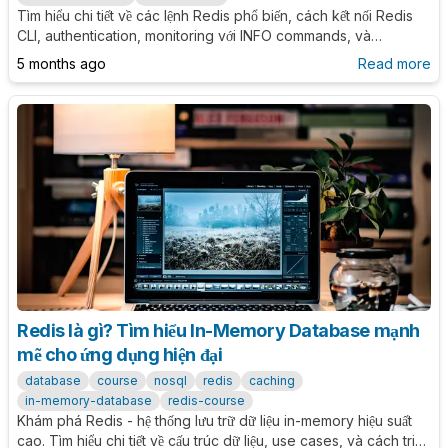
Tìm hiểu chi tiết về các lệnh Redis phổ biến, cách kết nối Redis
CLI, authentication, monitoring với INFO commands, và
troubleshooting thực tế.
5 months ago
Read more
Redis là gì? Tìm hiểu In-Memory Database mạnh
mẽ cho ứng dụng hiện đại
database
course
nosql
redis
caching
in-memory-database
redis-course
Khám phá Redis - hệ thống lưu trữ dữ liệu in-memory hiệu suất
cao. Tìm hiểu chi tiết về cấu trúc dữ liệu, use cases, và cách triển