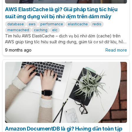
AWS ElastiCache là gì? Giải pháp tăng tốc hiệu
suất ứng dụng với bộ nhớ đệm trên đám mây
database
aws
performance
elasticache
redis
memcached
caching
elc
Tìm hiểu AWS ElastiCache – dịch vụ bộ nhớ đệm (cache) trên
AWS giúp tăng tốc hiệu suất ứng dụng, giảm tải cơ sở dữ liệu, hỗ
trợ Redis và Memcached, cùng các trường hợp sử dụng thực tế
9 months ago
Read more
và best practices.
Amazon DocumentDB là gì? Hướng dẫn toàn tập