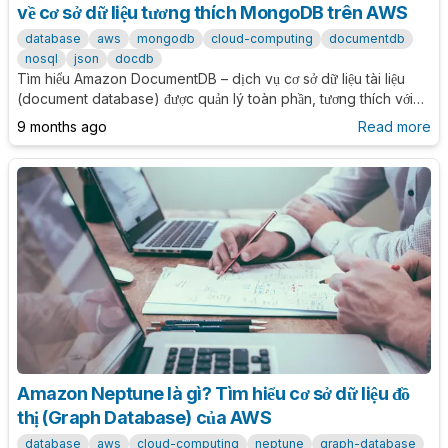
về cơ sở dữ liệu tương thích MongoDB trên AWS
database
aws
mongodb
cloud-computing
documentdb
nosql
json
docdb
Tìm hiểu Amazon DocumentDB – dịch vụ cơ sở dữ liệu tài liệu
(document database) được quản lý toàn phần, tương thích với
MongoDB, giúp bạn dễ dàng lưu trữ, truy vấn và mở rộng dữ liệu
9 months ago
Read more
JSON trên nền tảng AWS.
Amazon Neptune là gì? Tìm hiểu cơ sở dữ liệu đồ
thị (Graph Database) của AWS
database
aws
cloud-computing
neptune
graph-database