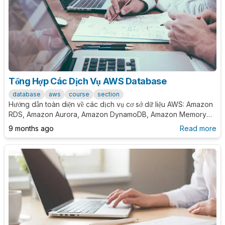
Tổng Hợp Các Dịch Vụ AWS Database
database
aws
course
section
Hướng dẫn toàn diện về các dịch vụ cơ sở dữ liệu AWS: Amazon
RDS, Amazon Aurora, Amazon DynamoDB, Amazon MemoryDB
for Redis và Amazon Neptune. So sánh chi tiết, decision guide,
9 months ago
Read more
kiến trúc mẫu, best practices và mẹo tối ưu chi phí.