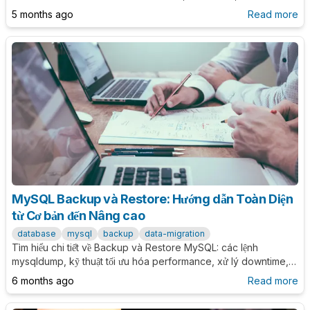
khai Redis trong dự án thực tế.
5 months ago
Read more
MySQL Backup và Restore: Hướng dẫn Toàn Diện
từ Cơ bản đến Nâng cao
database
mysql
backup
data-migration
Tìm hiểu chi tiết về Backup và Restore MySQL: các lệnh
mysqldump, kỹ thuật tối ưu hóa performance, xử lý downtime,
đảm bảo data consistency, phân tích format dump, và best
6 months ago
Read more
practices. Hướng dẫn hoàn chỉnh cho DBA và developer.