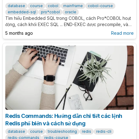
database
course
cobol
mainframe
cobol-course
embedded-sql
pro*cobol
oracle
Tìm hiểu Embedded SQL trong COBOL, cách Pro*COBOL hoạt
động, cách khối EXEC SQL ... END-EXEC được precompile, và
cách dùng COMMIT, ROLLBACK, WHENEVER SQLERROR an
5 months ago
Read more
toàn.
Redis Commands: Hướng dẫn chi tiết các lệnh
Redis phổ biến và cách sử dụng
database
course
troubleshooting
redis
redis-cli
redis-commands
redis-course