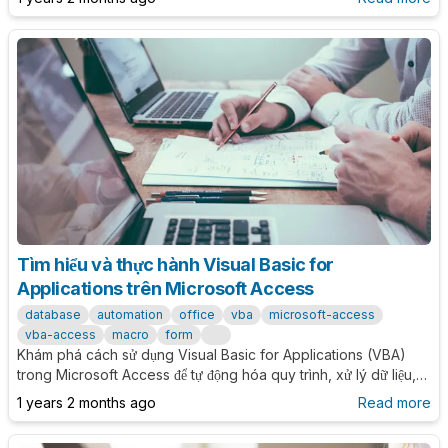
làm hệ thống quản lý.
Tìm hiểu và thực hành Visual Basic for
Applications trên Microsoft Access
database
automation
office
vba
microsoft-access
vba-access
macro
form
Khám phá cách sử dụng Visual Basic for Applications (VBA)
trong Microsoft Access để tự động hóa quy trình, xử lý dữ liệu,
và xây dựng các chức năng tùy chỉnh. Bài viết hướng dẫn chi tiết
1 years 2 months ago
Read more
từ cơ bản đến nâng cao cùng ví dụ thực tế.