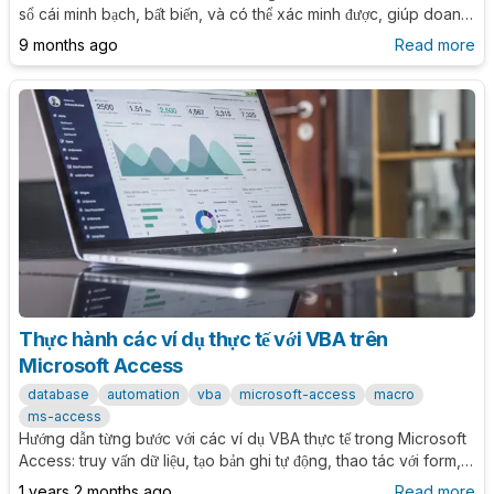
sổ cái minh bạch, bất biến, và có thể xác minh được, giúp doanh
nghiệp lưu trữ và theo dõi lịch sử thay đổi dữ liệu một cách an
9 months ago
Read more
toàn và đáng tin cậy.
Thực hành các ví dụ thực tế với VBA trên
Microsoft Access
database
automation
vba
microsoft-access
macro
ms-access
Hướng dẫn từng bước với các ví dụ VBA thực tế trong Microsoft
Access: truy vấn dữ liệu, tạo bản ghi tự động, thao tác với form,
và hiển thị thông tin bằng MsgBox. Dành cho người mới và người
1 years 2 months ago
Read more