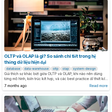
OLTP và OLAP là gì? So sánh chi tiết trong hệ
thống dữ liệu hiện đại
database
data-warehouse
oltp
olap
system-design
Giải thích sự khác biệt giữa OLTP và OLAP, khi nào nên dùng
từng mô hình, kiến trúc kết hợp, và các best practice để thiết kế
hệ thống dữ liệu tối ưu.
7 months ago
Read more