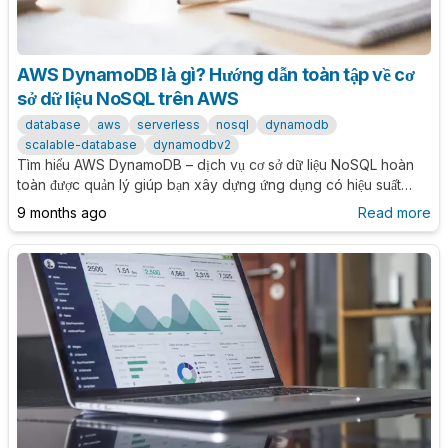
AWS DynamoDB là gì? Hướng dẫn toàn tập về cơ
sở dữ liệu NoSQL trên AWS
database
aws
serverless
nosql
dynamodb
scalable-database
dynamodbv2
Tìm hiểu AWS DynamoDB – dịch vụ cơ sở dữ liệu NoSQL hoàn
toàn được quản lý giúp bạn xây dựng ứng dụng có hiệu suất
cao, khả năng mở rộng vô hạn và độ tin cậy cao trên AWS.
9 months ago
Read more