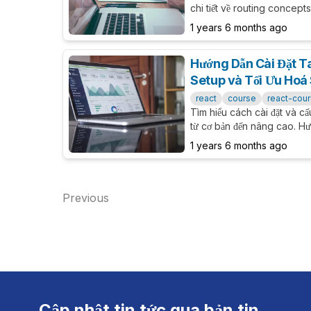
chi tiết về routing concepts
navigation, data loading,
1 years 6 months ago
React applications.
Hướng Dẫn Cài Đặt T
Setup và Tối Ưu Hoá 
react
course
react-cou
Tìm hiểu cách cài đặt và c
từ cơ bản đến nâng cao. Hướ
Create React App, cấu hìn
1 years 6 months ago
practices để xây dựng UI hi
Previous
Cập nhật tin tức qua bản tin