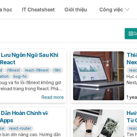
a học
IT Cheatsheet
Giới thiệu
Công việc
G
g Lưu Ngôn Ngữ Sau Khi
Thiế
 React
Nex
nd
i18next
react-i18next
i18n
reac
Học c
zation
bug-fix
bug và fix lỗi i18next không giữ
Next/
reload trang trong React. Phân
code
8n.language vs
code
Read more
1 ye
h đảm bảo persistence đáng tin
 Dẫn Hoàn Chỉnh về
Hướ
 Apps
Từ 
rse
react-router
reac
cơ bản đến nâng cao. Hướng dẫn
Tìm h