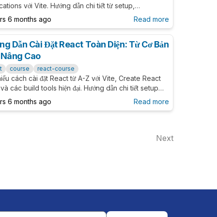
cations với Vite. Hướng dẫn chi tiết từ setup,
iguration, đến sử dụng components và best practices
ars 6 months ago
Read more
modern UI development.
ng Dẫn Cài Đặt React Toàn Diện: Từ Cơ Bản
 Nâng Cao
t
course
react-course
iểu cách cài đặt React từ A-Z với Vite, Create React
và các build tools hiện đại. Hướng dẫn chi tiết setup
trường development, cấu hình project và best
ars 6 months ago
Read more
tices cho React developers.
Next