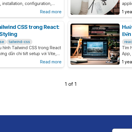
, installation, configuration,
appli
 và best practices cho modern
conf
Read more
1 ye
cho 
ailwind CSS trong React:
Hướ
Styling
Đến
rse
tailwind-css
reac
ấu hình Tailwind CSS trong React
Tìm h
ng dẫn chi tiết setup với Vite,
App, 
h theme, plugins và best
môi 
Read more
1 ye
ện đại.
prac
1
of
1