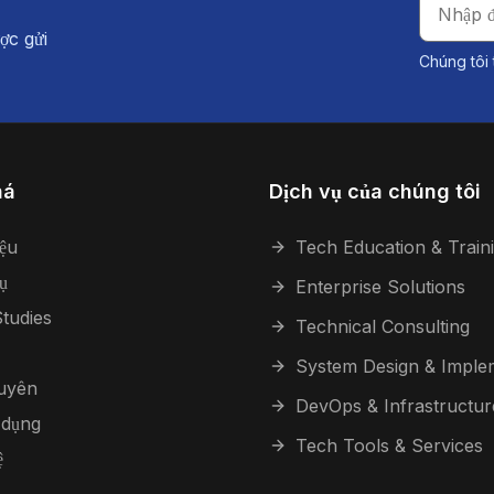
ợc gửi
Chúng tôi 
há
Dịch vụ của chúng tôi
iệu
Tech Education & Train
ụ
Enterprise Solutions
tudies
Technical Consulting
System Design & Imple
guyên
DevOps & Infrastructur
 dụng
Tech Tools & Services
ệ