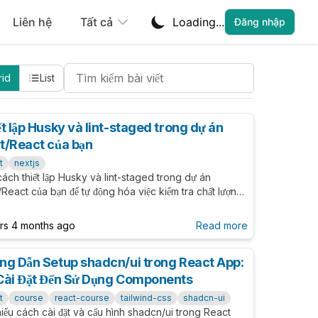
Liên hệ
Tất cả
Loading...
Đăng nhập
Search Cheatsheets
rid
List
t lập Husky và lint-staged trong dự án
t/React của bạn
t
nextjs
ách thiết lập Husky và lint-staged trong dự án
React của bạn để tự động hóa việc kiểm tra chất lượng
 và ngăn chặn code có vấn đề xâm nhập vào
base của bạn.
ars 4 months ago
Read more
ng Dẫn Setup shadcn/ui trong React App:
Cài Đặt Đến Sử Dụng Components
t
course
react-course
tailwind-css
shadcn-ui
iểu cách cài đặt và cấu hình shadcn/ui trong React