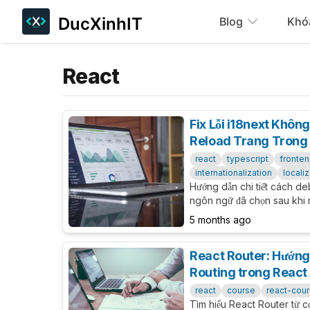
DucXinhIT
Blog
Khó
React
Fix Lỗi i18next Khôn
Reload Trang Trong
react
typescript
fronte
internationalization
locali
Hướng dẫn chi tiết cách de
ngôn ngữ đã chọn sau khi 
tích LanguageDetector, i1
5 months ago
resolvedLanguage, và các
cậy.
React Router: Hướng
Routing trong React
react
course
react-cou
Tìm hiểu React Router từ 