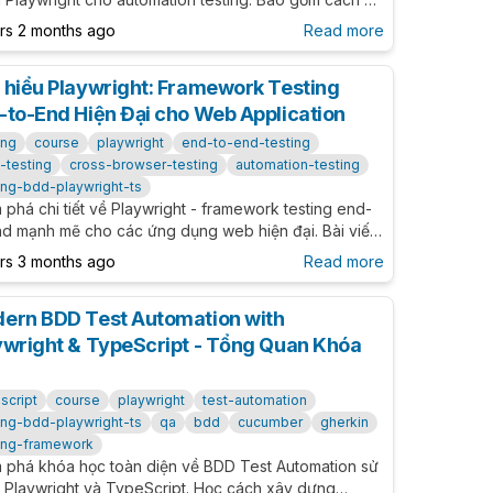
 ví dụ thực tế và các best practices.
ars 2 months ago
Read more
 hiểu Playwright: Framework Testing
-to-End Hiện Đại cho Web Application
ing
course
playwright
end-to-end-testing
-testing
cross-browser-testing
automation-testing
ing-bdd-playwright-ts
phá chi tiết về Playwright - framework testing end-
nd mạnh mẽ cho các ứng dụng web hiện đại. Bài viết
 cấp hướng dẫn toàn diện, từ những khái niệm cơ
ars 3 months ago
Read more
đến cách triển khai nâng cao, giúp bạn làm chủ công
sting tự động này.
ern BDD Test Automation with
ywright & TypeScript - Tổng Quan Khóa
c
script
course
playwright
test-automation
ing-bdd-playwright-ts
qa
bdd
cucumber
gherkin
ting-framework
 phá khóa học toàn diện về BDD Test Automation sử
 Playwright và TypeScript. Học cách xây dựng