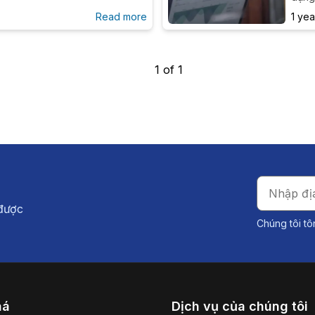
ểm thử tự động.
fram
Read more
1 ye
best 
1
of
1
 được
Chúng tôi tô
há
Dịch vụ của chúng tôi