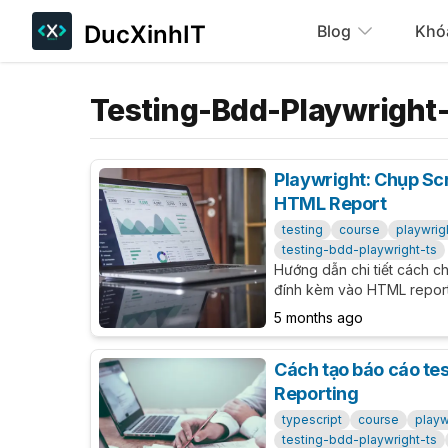
DucXinhIT
Blog
Khó
Testing-Bdd-Playwright
Playwright: Chụp Sc
HTML Report
testing
course
playwrig
testing-bdd-playwright-ts
Hướng dẫn chi tiết cách c
đính kèm vào HTML report
thực chiến login GitHub, sc
5 months ago
gồm ví dụ code, cấu hình, v
Cách tạo báo cáo test
Reporting
typescript
course
playw
testing-bdd-playwright-ts