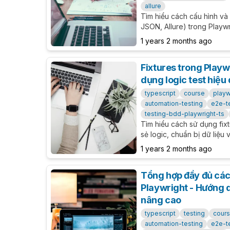
allure
Tìm hiểu cách cấu hình và
JSON, Allure) trong Playwr
tích hợp báo cáo vào quy t
1 years 2 months ago
Fixtures trong Playwr
dụng logic test hiệu
typescript
course
playw
automation-testing
e2e-t
testing-bdd-playwright-ts
Tìm hiểu cách sử dụng fixt
sẻ logic, chuẩn bị dữ liệu v
Hướng dẫn chi tiết về cust
1 years 2 months ago
Tổng hợp đầy đủ các
Playwright - Hướng d
nâng cao
typescript
testing
cour
automation-testing
e2e-t