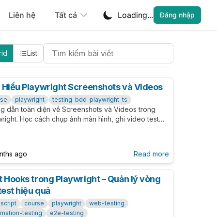
Liên hệ
Tất cả
Loading...
Đăng nhập
Search Cheatsheets
rid
List
 Hiểu Playwright Screenshots và Videos
rse
playwright
testing-bdd-playwright-ts
g dẫn toàn diện về Screenshots và Videos trong
right. Học cách chụp ảnh màn hình, ghi video test
ution, cấu hình recording modes và tối ưu hóa cho
 pipelines.
nths ago
Read more
t Hooks trong Playwright – Quản lý vòng
test hiệu quả
script
course
playwright
web-testing
mation-testing
e2e-testing