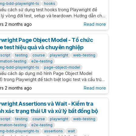
ing-bdd-playwright-ts
hooks
hiểu cách sử dụng test hooks trong Playwright để
 lý vòng đời test, setup và teardown. Hướng dẫn chi
về beforeEach, afterEach, beforeAll và afterAll hooks.
ars 2 months ago
Read more
ywright Page Object Model - Tổ chức
e test hiệu quả và chuyên nghiệp
script
testing
course
playwright
web-testing
mation-testing
e2e-testing
ing-bdd-playwright-ts
page-object-model
hiểu cách áp dụng mô hình Page Object Model
 trong Playwright để tách biệt logic test và cấu trúc
g web, giúp mã nguồn dễ đọc, dễ bảo trì và mở rộng.
ars 2 months ago
Read more
g dẫn chi tiết từ cơ bản đến nâng cao.
ywright Assertions và Wait - Kiểm tra
h xác trạng thái UI và xử lý bất đồng bộ
script
testing
course
playwright
web-testing
mation-testing
e2e-testing
ing-bdd-playwright-ts
assertions
wait