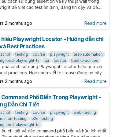
iểu cách sử dụng assertion và kỹ thuật wait trong
right để viết các test ổn định, đáng tin cậy và dễ
rì. Hướng dẫn chi tiết cách kiểm tra nội dung, trạng
hiển thị, xử lý delay và bất đồng bộ trong UI.
ars 2 months ago
Read more
 hiểu Playwright Locator - Hướng dẫn chi
 và Best Practices
script
testing
course
playwright
test-automation
ing-bdd-playwright-ts
qa
locator
best-practices
 phá cách sử dụng Playwright Locator hiệu quả với
est practices. Học cách viết test case đáng tin cậy
ễ bảo trì thông qua các phương pháp locator được
ars 2 months ago
Read more
ến nghị.
 Command Phổ Biến Trong Playwright -
ng Dẫn Chi Tiết
script
testing
course
playwright
web-testing
mation-testing
e2e-testing
ing-bdd-playwright-ts
iểu chi tiết về các command phổ biến và hữu ích nhất
g Playwright cho automation testing. Bao gồm cách sử