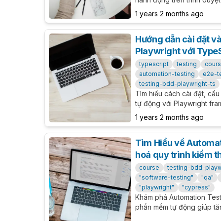
bằng TypeScript. Tiết kiệm 
1 years 2 months ago
công cụ mạnh mẽ này.
Hướng dẫn cài đặt và
Playwright với TypeS
typescript
testing
cour
automation-testing
e2e-t
testing-bdd-playwright-ts
Tìm hiểu cách cài đặt, cấu 
tự động với Playwright fra
cung cấp hướng dẫn chi ti
1 years 2 months ago
QA Engineer và Developer
Tìm Hiểu về Automa
hoá quy trình kiểm 
course
testing-bdd-playw
"software-testing"
"qa"
"playwright"
"cypress"
Khám phá Automation Test
phần mềm tự động giúp tăn
nâng cao chất lượng sản p