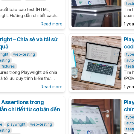
test
 xuất báo cáo test (HTML,
Tìm 
ight. Hướng dẫn chi tiết cách
quản
rình kiểm thử tự động và CI/CD.
tiết 
Read more
1 ye
ight – Chia sẻ và tái sử
Pla
 quả
cod
right
web-testing
type
esting
auto
fixtures
test
ures trong Playwright để chia
Tìm 
à tối ưu quy trình kiểm thử.
(POM)
om fixtures và best practices.
tran
Read more
1 ye
Hướn
 Assertions trong
Pla
ẫn chi tiết từ cơ bản đến
chín
type
auto
se
playwright
web-testing
test
esting