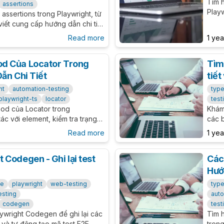
Tìm h
assertions
Playw
assertions trong Playwright, từ
bảo t
viết cung cấp hướng dẫn chi tiết
thái 
 để verify UI, xử lý bất đồng
Read more
1 ye
c chắn.
d Của Locator Trong
Tìm
ẫn Chi Tiết
tiết
ht
automation-testing
type
playwright-ts
locator
test
hod của Locator trong
Khám
ác với element, kiểm tra trạng
các b
 dẫn đầy đủ với ví dụ thực tế và
và d
Read more
1 ye
khuy
Codegen - Ghi lại test
Các
Hướ
se
playwright
web-testing
type
esting
auto
codegen
test
ywright Codegen để ghi lại các
Tìm h
 và tự động tạo mã test E2E
tron