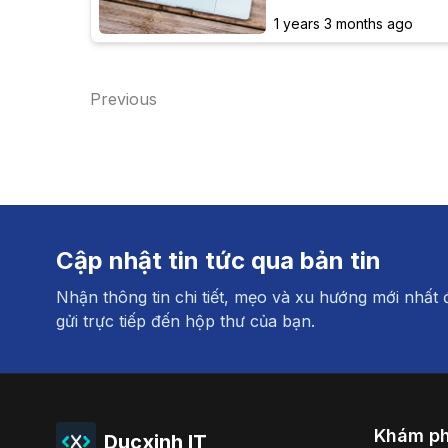
quy trình và lợi ích của ki
1 years 3 months ago
Previous
Cập nhật tin tức qua bản tin
Nhận thông tin chi tiết, mẹo và xu hướng mới nhất
gửi trực tiếp đến hộp thư của bạn.
Khám p
Ducxinh IT