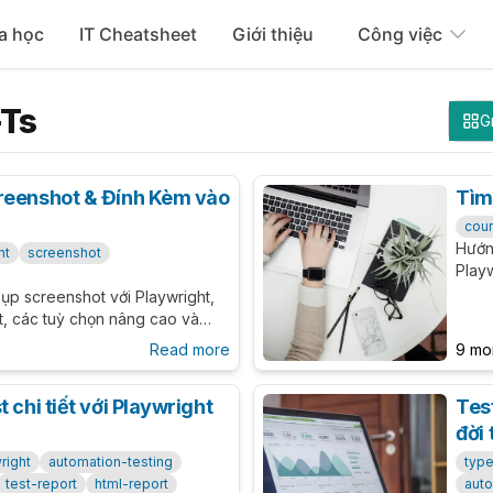
a học
IT Cheatsheet
Giới thiệu
Công việc
-Ts
G
reenshot & Đính Kèm vào
Tìm
cou
Hướn
ht
screenshot
Playw
exec
hụp screenshot với Playwright,
CI/CD
, các tuỳ chọn nâng cao và
reenshot billing history. Bao
Read more
9 mo
à tips tối ưu visual testing.
 chi tiết với Playwright
Tes
đời 
right
automation-testing
type
test-report
html-report
auto