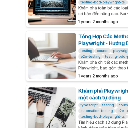
testing-bdd-playwright-ts
Khám phá toàn bộ các loại 
cơ bản đến nâng cao. Bài 
về cách sử dụng assertions
1 years 2 months ago
bộ, và viết test cases chắ
Tổng Hợp Các Metho
Playwright - Hướng D
testing
course
playwrig
e2e-testing
testing-bdd-
Khám phá chi tiết các met
Playwright, bao gồm thao t
thái, và xử lý form. Hướng
1 years 2 months ago
bảng tổng hợp dễ tra cứu.
Khám phá Playwright 
một cách tự động
typescript
testing
cour
automation-testing
e2e-t
testing-bdd-playwright-ts
Tìm hiểu cách sử dụng Pla
hành động trên trình duyệt