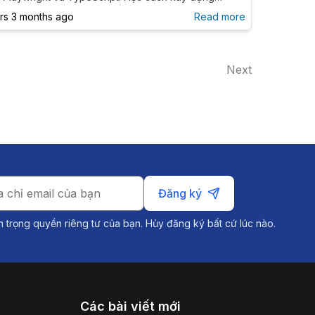
ework testing hiện đại với Cucumber, Gherkin và các
ars 3 months ago
Read more
practices trong ngành.
Next
Đăng ký
n trọng quyền riêng tư của bạn. Hủy đăng ký bất cứ lúc nào.
Các bài viết mới