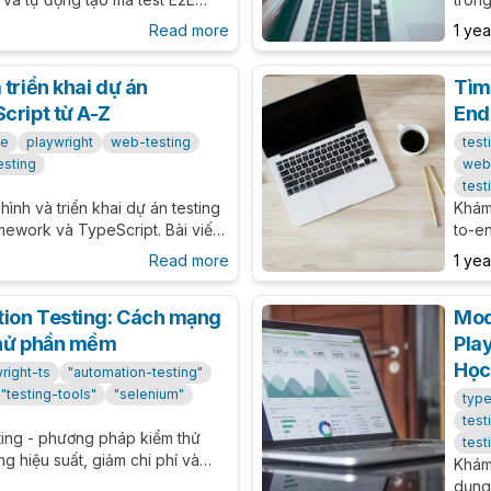
thời gian viết test thủ công với
dụng,
Read more
1 ye
 triển khai dự án
Tìm
cript từ A-Z
End
se
playwright
web-testing
test
esting
web
test
hình và triển khai dự án testing
Khám 
mework và TypeScript. Bài viết
to-e
ết từ cơ bản đến nâng cao cho
cung
Read more
1 ye
.
bản 
cụ te
tion Testing: Cách mạng
Mod
thử phần mềm
Pla
Họ
right-ts
"automation-testing"
"testing-tools"
"selenium"
type
test
ing - phương pháp kiểm thử
tes
g hiệu suất, giảm chi phí và
Khám
hẩm. Tìm hiểu về các công cụ,
dụng