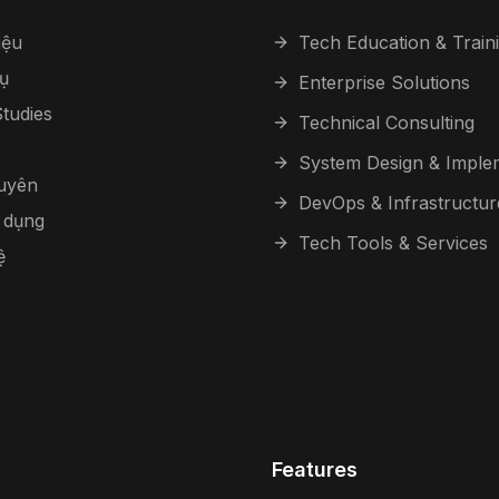
iệu
Tech Education & Train
ụ
Enterprise Solutions
tudies
Technical Consulting
System Design & Imple
guyên
DevOps & Infrastructur
 dụng
Tech Tools & Services
ệ
Features