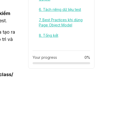
6. Tách riêng dữ liệu test
kiểm 
7. Best Practices khi dùng
est.
Page Object Model
 tạo ra 
8. Tổng kết
rì và 
Your progress
0%
class/