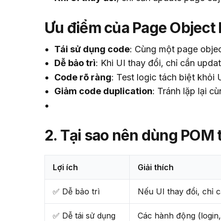
Ưu điểm của Page Object 
Tái sử dụng code
: Cùng một page objec
Dễ bảo trì
: Khi UI thay đổi, chỉ cần upda
Code rõ ràng
: Test logic tách biệt khỏi
Giảm code duplication
: Tránh lặp lại c
2. Tại sao nên dùng POM 
Lợi ích
Giải thích
✅ Dễ bảo trì
Nếu UI thay đổi, chỉ c
✅ Dễ tái sử dụng
Các hành động (login, f