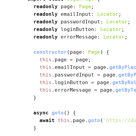
readonly
page
: 
Page
;

readonly
emailInput
: 
Locator
;

readonly
passwordInput
: 
Locator
;

readonly
loginButton
: 
Locator
;

readonly
errorMessage
: 
Locator
;

constructor
(
page
: 
Page
) {

this
.
page
 = page;

this
.
emailInput
 = page.
getByPla
this
.
passwordInput
 = page.
getBy
this
.
loginButton
 = page.
getByRo
this
.
errorMessage
 = page.
getByT
  }

async
goto
(
) {

await
this
.
page
.
goto
(
'https://d
  }
