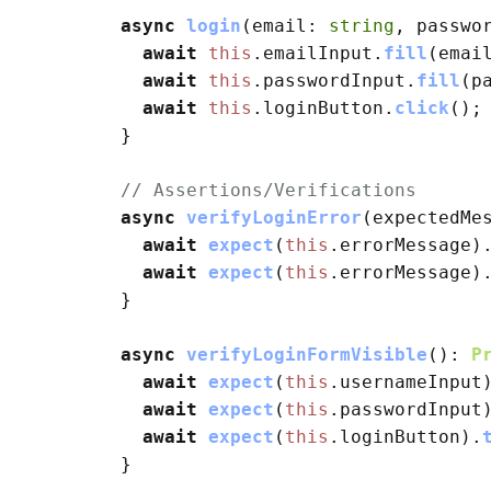
async
login
(
email
: 
string
, 
passwo
await
this
.
emailInput
.
fill
(email
await
this
.
passwordInput
.
fill
(pa
await
this
.
loginButton
.
click
();

  }

// Assertions/Verifications
async
verifyLoginError
(
expectedMe
await
expect
(
this
.
errorMessage
)
await
expect
(
this
.
errorMessage
)
  }

async
verifyLoginFormVisible
(): 
P
await
expect
(
this
.
usernameInput
await
expect
(
this
.
passwordInput
await
expect
(
this
.
loginButton
).
  }
