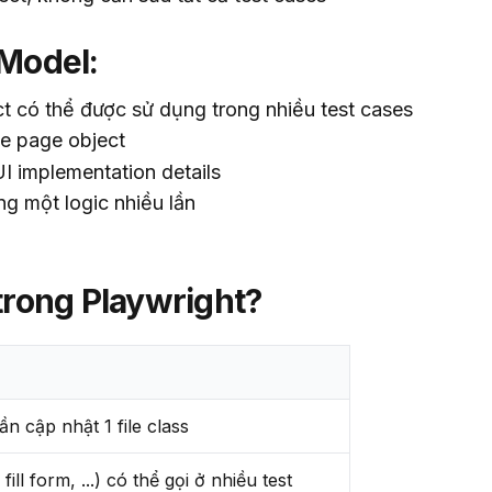
Model:
t có thể được sử dụng trong nhiều test cases
te page object
 UI implementation details
ùng một logic nhiều lần
trong Playwright?
ần cập nhật 1 file class
ill form, ...) có thể gọi ở nhiều test