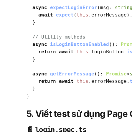
async
expectLoginError
(
msg
: 
strin
await
expect
(
this
.
errorMessage
)
  }

// Utility methods
async
isLoginButtonEnabled
(): 
Pro
return
await
this
.
loginButton
.
i
  }

async
getErrorMessage
(): 
Promise
<
return
await
this
.
errorMessage
.
  }

5. Viết test sử dụng Page
📄
login.spec.ts