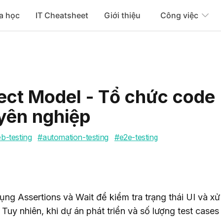
a học
IT Cheatsheet
Giới thiệu
Công việc
ect Model - Tổ chức code
uyên nghiệp
b-testing
#
automation-testing
#
e2e-testing
ng Assertions và Wait để kiểm tra trạng thái UI và xử 
uy nhiên, khi dự án phát triển và số lượng test cases 