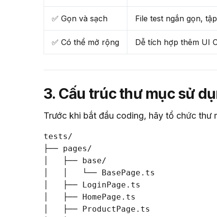
✅ Gọn và sạch
File test ngắn gọn, tậ
✅ Có thể mở rộng
Dễ tích hợp thêm UI 
3. Cấu trúc thư mục sử 
Trước khi bắt đầu coding, hãy tổ chức thư
tests/

├── pages/

│   ├── base/

│   │   └── BasePage.ts

│   ├── LoginPage.ts

│   ├── HomePage.ts

│   ├── ProductPage.ts
