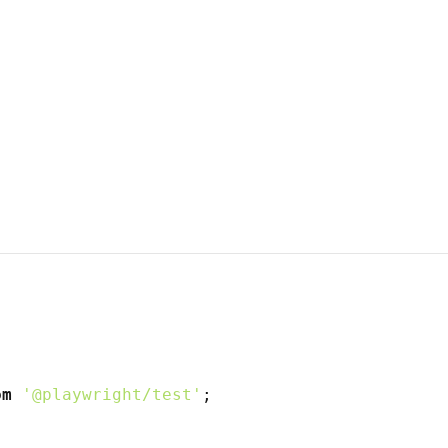
om
'@playwright/test'
;
