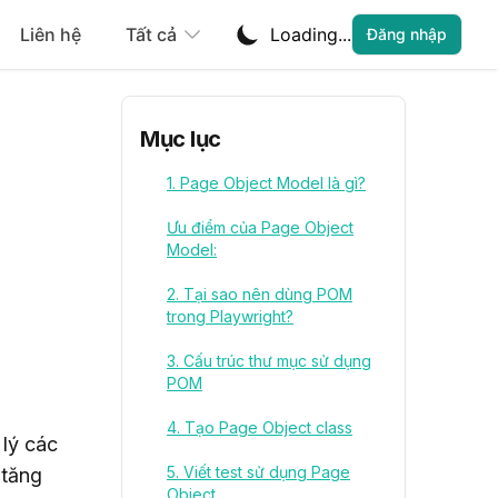
Liên hệ
Tất cả
Loading...
Đăng nhập
Mục lục
1. Page Object Model là gì?
Ưu điểm của Page Object
Model:
2. Tại sao nên dùng POM
trong Playwright?
3. Cấu trúc thư mục sử dụng
POM
4. Tạo Page Object class
lý các 
5. Viết test sử dụng Page
tăng 
Object