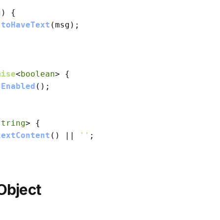
g
) {

.
toHaveText
(msg);

mise
<
boolean
> {

sEnabled
();

string
> {

textContent
() || 
''
;

 Object