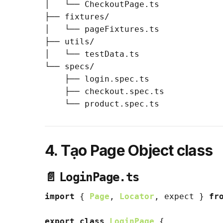
│   └── CheckoutPage.ts

├── fixtures/

│   └── pageFixtures.ts

├── utils/

│   └── testData.ts

└── specs/

    ├── login.spec.ts

    ├── checkout.spec.ts

4. Tạo Page Object class
📄
LoginPage.ts
import
 { 
Page
, 
Locator
, expect } 
fr
export
class
LoginPage
 {
