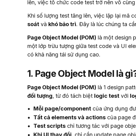
lên, việc tổ chức code test trở nên vô cùng
Khi số lượng test tăng lên, việc lặp lại mã 
soát
 và 
khó bảo trì
. Đây là lúc chúng ta c
Page Object Model (POM)
 là một design p
một lớp trừu tượng giữa test code và UI ele
có khả năng tái sử dụng cao.
1. Page Object Model là gì
Page Object Model (POM)
 là 1 design pat
đối tượng
, từ đó tách biệt 
logic test
 với 
lo
Mỗi page/component
của ứng dụng đượ
Tất cả elements và actions
của page đó
Test scripts
chỉ tương tác với page obje
Khi UI thay đổi
, chỉ cần update page obj