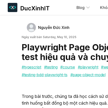
DucXinhIT
Blog
Khó
Tác giả
Name
Nguyễn Đức Xinh
Twitter
Ngày xuất bản
Ngày xuất bản
Saturday, May 10, 2025
Playwright Page Obj
test hiệu quả và ch
#
typescript
#
testing
#
course
#
playwright
#
we
#
testing-bdd-playwright-ts
#
page-object-model
Trong bài trước, chúng ta đã học cách sử dụ
tình huống bất đồng bộ một cách hiệu quả. T