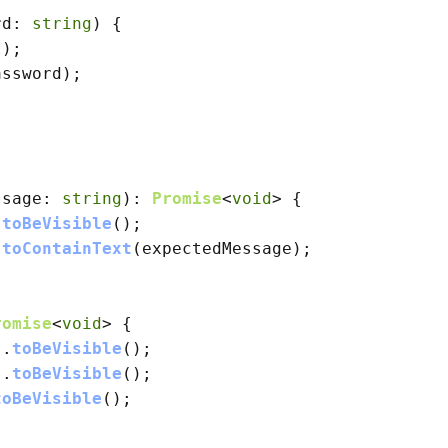
rd
: 
string
) {

);

ssword);

ssage
: 
string
): 
Promise
<
void
> {

.
toBeVisible
();

.
toContainText
(expectedMessage);

romise
<
void
> {

).
toBeVisible
();

).
toBeVisible
();

toBeVisible
();
