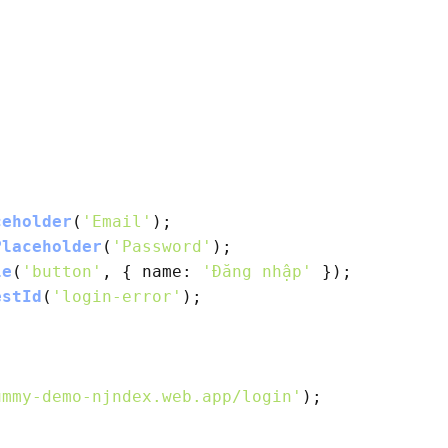
ceholder
(
'Email'
);

Placeholder
(
'Password'
);

le
(
'button'
, { 
name
: 
'Đăng nhập'
 });

estId
(
'login-error'
);

ummy-demo-njndex.web.app/login'
);
