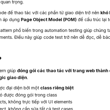
 quan trọng.
code để thao tác với các phần tử giao diện trở nên 
khó 
ần áp dụng 
Page Object Model (POM)
 để cấu trúc lại t
attern phổ biến trong automation testing giúp chúng ta
ments. Điều này giúp code test trở nên dễ đọc, dễ bảo t
?
tern giúp 
đóng gói các thao tác với trang web thành 
gic giao diện
.
c đại diện bởi một
class riêng biệt
 được đóng gói trong class
cts, không trực tiếp với UI elements
ect, không cần sửa tất cả test cases