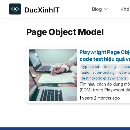
DucXinhIT
Blog
Khó
Page Object Model
Playwright Page Obj
code test hiệu quả 
typescript
testing
cour
automation-testing
e2e-t
testing-bdd-playwright-ts
Tìm hiểu cách áp dụng mô
(POM) trong Playwright để 
trang web, giúp mã nguồn 
1 years 2 months ago
Hướng dẫn chi tiết từ cơ 