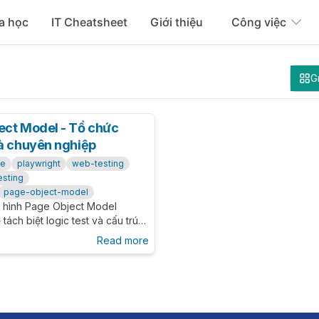
a học
IT Cheatsheet
Giới thiệu
Công việc
G
ect Model - Tổ chức
và chuyên nghiệp
se
playwright
web-testing
esting
page-object-model
 hình Page Object Model
tách biệt logic test và cấu trúc
dễ đọc, dễ bảo trì và mở rộng.
Read more
bản đến nâng cao.