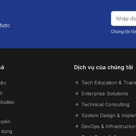
 được
Chúng tôi tô
há
Dịch vụ của chúng tôi
iệu
Tech Education & Train
ụ
Enterprise Solutions
tudies
Technical Consulting
System Design & Imple
guyên
DevOps & Infrastructur
 dụng