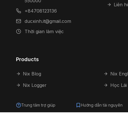
550000
Liên h
+84708123136
ducxinh.it@gmail.com
Thời gian làm việc
Products
Nix Blog
Nix Engl
Nix Logger
Học Lái
Trung tâm trợ giúp
Hướng dẫn tài nguyên
©
2026
Ducxinh IT.
Bảo lưu mọi quyền.