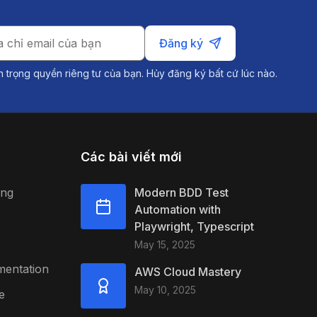
Đăng ký
n trọng quyền riêng tư của bạn. Hủy đăng ký bất cứ lúc nào.
Các bài viết mới
ing
Modern BDD Test
Automation with
Playwright, Typescript
May 15, 2025
mentation
AWS Cloud Mastery
May 10, 2025
e