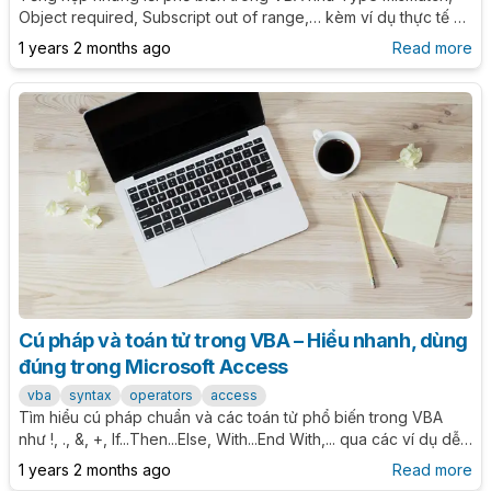
Object required, Subscript out of range,… kèm ví dụ thực tế và
cách xử lý rõ ràng giúp bạn debug hiệu quả và viết code
1 years 2 months ago
Read more
chính xác hơn.
Cú pháp và toán tử trong VBA – Hiểu nhanh, dùng
đúng trong Microsoft Access
vba
syntax
operators
access
Tìm hiểu cú pháp chuẩn và các toán tử phổ biến trong VBA
như !, ., &, +, If...Then...Else, With...End With,... qua các ví dụ dễ
hiểu và ứng dụng thực tế trong Microsoft Access.
1 years 2 months ago
Read more