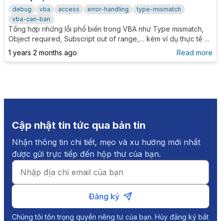
debug
vba
access
error-handling
type-mismatch
vba-can-ban
Tổng hợp những lỗi phổ biến trong VBA như Type mismatch,
Object required, Subscript out of range,… kèm ví dụ thực tế và
cách xử lý rõ ràng giúp bạn debug hiệu quả và viết code
1 years 2 months ago
Read more
chính xác hơn.
Cập nhật tin tức qua bản tin
Nhận thông tin chi tiết, mẹo và xu hướng mới nhất
được gửi trực tiếp đến hộp thư của bạn.
Đăng ký
Chúng tôi tôn trọng quyền riêng tư của bạn. Hủy đăng ký bất