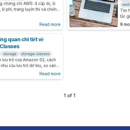
g chứng chỉ AWS: 4 cấp độ, lộ
wel
, lệ phí, trang luyện thi và chiến
Tìm 
ho Cloud Practitioner &
tắc g
suất 
Read more
9 mo
Web 
ổng quan chi tiết về
Classes
storage
storage-classes
ớp lưu trữ của Amazon S3, cách
nhu cầu lưu trữ dữ liệu, so sánh
 tế.
Read more
1
of
1