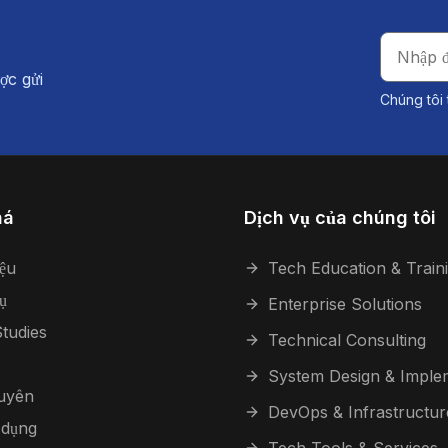
ợc gửi
Chúng tôi 
há
Dịch vụ của chúng tôi
iệu
Tech Education & Train
ụ
Enterprise Solutions
tudies
Technical Consulting
System Design & Imple
guyên
DevOps & Infrastructur
 dụng