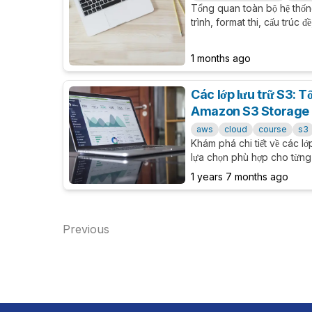
Tổng quan toàn bộ hệ thốn
trình, format thi, cấu trúc đề
lược luyện dump an toàn c
Solutions Architect.
1 months ago
Các lớp lưu trữ S3: T
Amazon S3 Storage 
aws
cloud
course
s3
Khám phá chi tiết về các l
lựa chọn phù hợp cho từng 
ưu nhược điểm và ví dụ thực
1 years 7 months ago
Previous