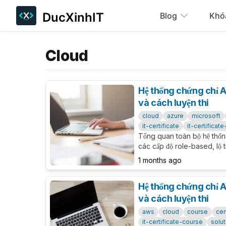
DucXinhIT
Blog
Khó
Cloud
Hệ thống chứng chỉ Az
và cách luyện thi
cloud
azure
microsoft
it-certificate
it-certificat
Tổng quan toàn bộ hệ thốn
các cấp độ role-based, lộ trì
phí, trang luyện thi và chi
1 months ago
AZ-900, AZ-104 & AZ-305.
Hệ thống chứng chỉ A
và cách luyện thi
aws
cloud
course
cer
it-certificate-course
solut