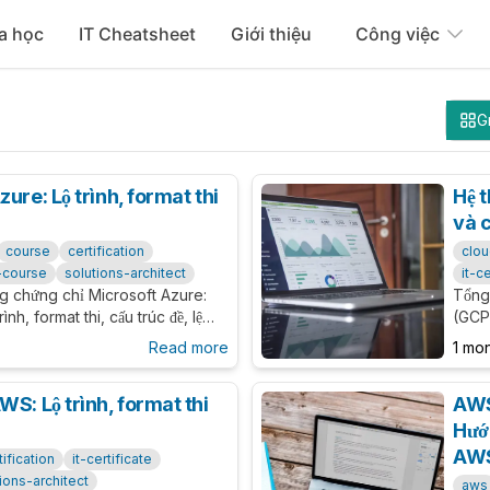
a học
IT Cheatsheet
Giới thiệu
Công việc
G
ure: Lộ trình, format thi
Hệ t
và c
course
certification
clo
e-course
solutions-architect
it-c
g chứng chỉ Microsoft Azure:
Tổng
nh, format thi, cấu trúc đề, lệ
(GCP)
ến lược luyện dump an toàn cho
trang
Read more
1 mo
Profe
WS: Lộ trình, format thi
AWS
Hướn
AW
tification
it-certificate
ions-architect
aws