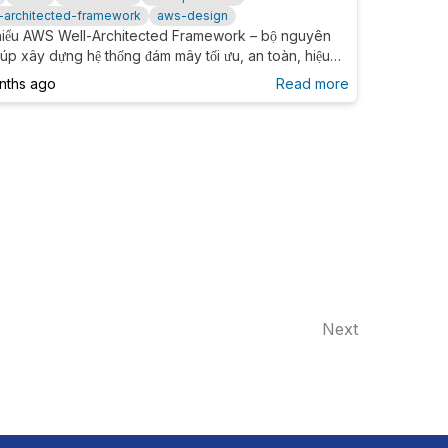
l-architected-framework
aws-design
hiểu AWS Well-Architected Framework – bộ nguyên
iúp xây dựng hệ thống đám mây tối ưu, an toàn, hiệu
cao và tiết kiệm chi phí theo tiêu chuẩn của Amazon
nths ago
Read more
Services.
Next