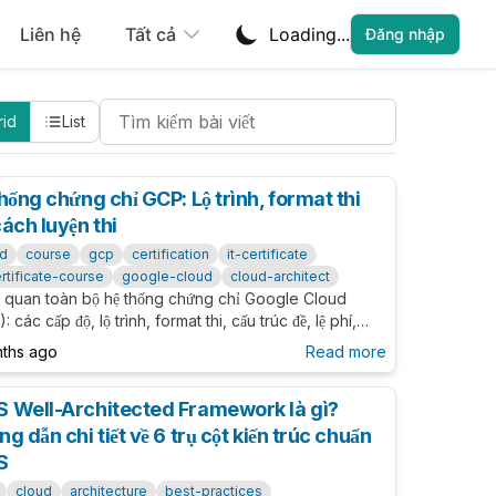
Liên hệ
Tất cả
Loading...
Đăng nhập
Search Cheatsheets
rid
List
hống chứng chỉ GCP: Lộ trình, format thi
ách luyện thi
ud
course
gcp
certification
it-certificate
ertificate-course
google-cloud
cloud-architect
 quan toàn bộ hệ thống chứng chỉ Google Cloud
: các cấp độ, lộ trình, format thi, cấu trúc đề, lệ phí,
 luyện thi và chiến lược luyện dump an toàn cho ACE &
nths ago
Read more
ssional Cloud Architect.
 Well-Architected Framework là gì?
g dẫn chi tiết về 6 trụ cột kiến trúc chuẩn
S
cloud
architecture
best-practices