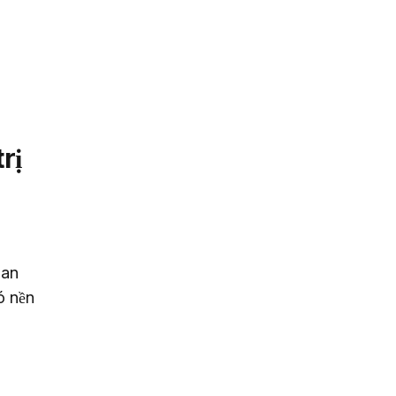
rị
 an 
ó nền 