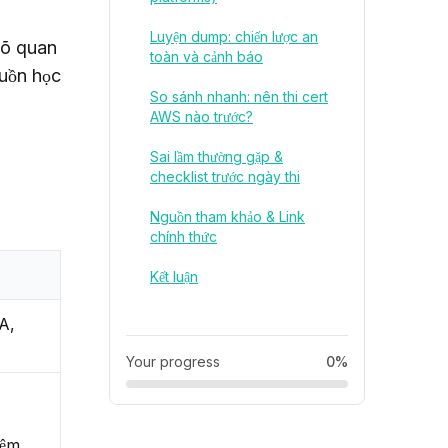
Luyện dump: chiến lược an
õ quan 
toàn và cảnh báo
uồn học 
So sánh nhanh: nên thi cert
AWS nào trước?
Sai lầm thường gặp &
checklist trước ngày thi
Nguồn tham khảo & Link
chính thức
Kết luận
A,
Your progress
0%
iệm