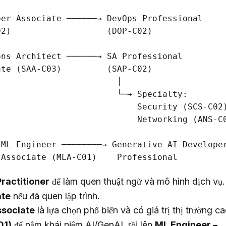
er Associate ──────→ DevOps Professional

2)                   (DOP-C02)

ns Architect ──────→ SA Professional

te (SAA-C03)         (SAP-C02)

                       │

                       └─→ Specialty:

                           Security (SCS-C02)
                           Networking (ANS-C0
ML Engineer ────────→ Generative AI Developer
ractitioner
để làm quen thuật ngữ và mô hình dịch vụ.
ate
nếu đã quen lập trình.
ssociate
là lựa chọn phổ biến và có giá trị thị trường ca
01)
để nắm khái niệm AI/GenAI, rồi lên
ML Engineer –