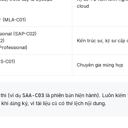
cloud
r (MLA-C01)
ssional (SAP-C02)
2)
Kiến trúc sư, kỹ sư cấp
Professional)
S-C01)
Chuyên gia mảng hẹp
hi (ví dụ 
SAA-C03
 là phiên bản hiện hành). Luôn kiểm t
hi đăng ký, vì tài liệu cũ có thể lệch nội dung.