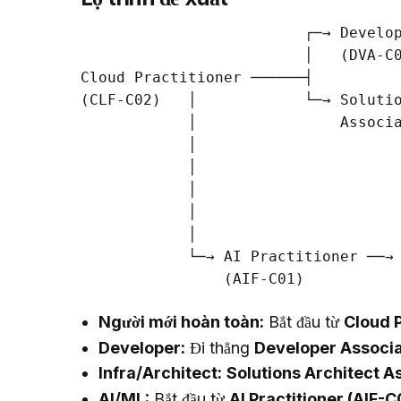
                         ┌─→ Develop
                         │   (DVA-C0
Cloud Practitioner ──────┤

(CLF-C02)   │            └─→ Solutio
            │                Associa
            │                       
            │                       
            │                       
            │                       
            │

            └─→ AI Practitioner ──→ 
Người mới hoàn toàn:
Bắt đầu từ
Cloud P
Developer:
Đi thẳng
Developer Associ
Infra/Architect:
Solutions Architect A
AI/ML:
Bắt đầu từ
AI Practitioner (AIF-C