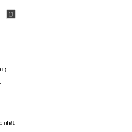


1)



o nhất.