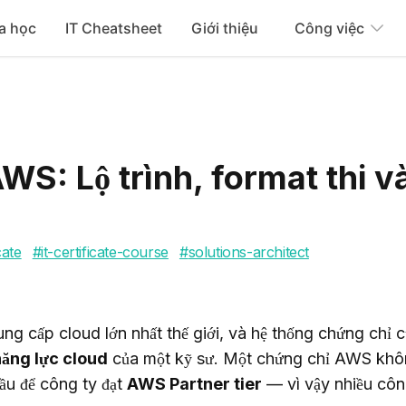
a học
IT Cheatsheet
Giới thiệu
Công việc
WS: Lộ trình, format thi v
cate
#
it-certificate-course
#
solutions-architect
 cấp cloud lớn nhất thế giới, và hệ thống chứng chỉ c
năng lực cloud
 của một kỹ sư. Một chứng chỉ AWS khôn
ầu để công ty đạt 
AWS Partner tier
 — vì vậy nhiều công