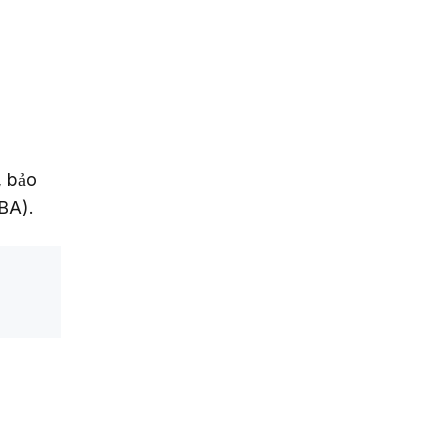
 bảo 
 BA).