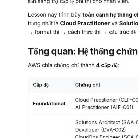
sẵn sàng trợ cấp lệ phí thi cho nhân viên.
Lesson này trình bày 
toàn cảnh hệ thống 
trọng nhất là 
Cloud Practitioner
 và 
Soluti
→ format thi → cách thức thi → cấu trúc đề
Tổng quan: Hệ thống chứn
AWS chia chứng chỉ thành 
4 cấp độ
:
Cấp độ
Chứng chỉ
Cloud Practitioner (CLF-C
Foundational
AI Practitioner (AIF-C01)
Solutions Architect (SAA-
Developer (DVA-C02)
CloudOps Engineer (SOA-C