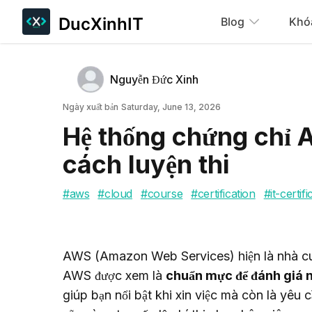
DucXinhIT
Blog
Khó
Tác giả
Name
Nguyễn Đức Xinh
Twitter
Ngày xuất bản
Ngày xuất bản
Saturday, June 13, 2026
Hệ thống chứng chỉ A
cách luyện thi
#
aws
#
cloud
#
course
#
certification
#
it-certifi
AWS (Amazon Web Services) hiện là nhà cung
AWS được xem là 
chuẩn mực để đánh giá 
giúp bạn nổi bật khi xin việc mà còn là yêu c