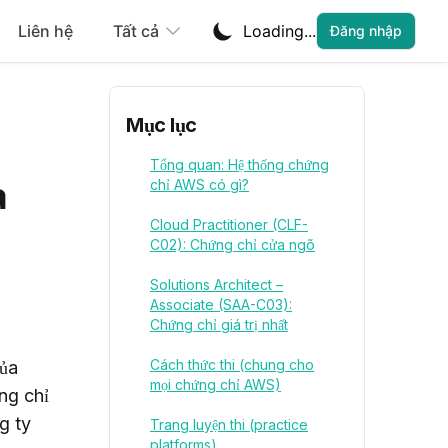
Liên hệ
Tất cả
Loading...
Đăng nhập
Mục lục
Tổng quan: Hệ thống chứng
à
chỉ AWS có gì?
Cloud Practitioner (CLF-
C02): Chứng chỉ cửa ngõ
Solutions Architect –
Associate (SAA-C03):
Chứng chỉ giá trị nhất
Cách thức thi (chung cho
ủa 
mọi chứng chỉ AWS)
g chỉ 
 ty 
Trang luyện thi (practice
platforms)