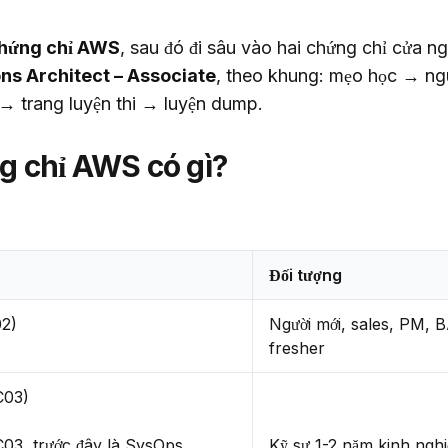
chứng chỉ AWS
, sau đó đi sâu vào hai chứng chỉ cửa ng
ons Architect – Associate
, theo khung: mẹo học → ng
 → trang luyện thi → luyện dump.
g chỉ AWS có gì?
Đối tượng
02)
Người mới, sales, PM, B
fresher
C03)
03, trước đây là SysOps
Kỹ sư 1-2 năm kinh ngh