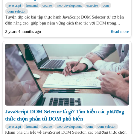
javascript
frontend
course
web-development
exercise
dom
dom-selector
Tuyển tập các bài tập thực hành JavaScript DOM Selector từ cơ bản
đến nâng cao, giúp bạn nắm vững cách thao tác với DOM trong
JavaScript.
2 years 4 months ago
Read more
JavaScript DOM Selector là gì? Tìm hiểu các phương
thức chọn phần tử DOM phổ biến
javascript
frontend
course
web-development
dom
dom-selector
Khám phá chi tiết về JavaScript DOM Selector, các phương thức chọn