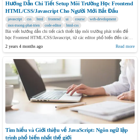
Hướng Dẫn Chi Tiết Setup Môi Trường Học Frontend
HTML/CSS/Javascript Cho Người Mới Bắt Đầu
javascript
css
html
frontend
ui
course
web-development
moi-truong-phat-trien
code-editor
html-css
Bài viết hướng dẫn chi tiết cách thiết lập môi trường phát triển để
học Frontend HTML/CSS/Javascript, từ các editor phổ biến đến các
platform nền tảng phát triển code trực tuyến, giúp người mới bắt đầu
2 years 4 months ago
Read more
nhanh chóng làm quen với lập trình web.
Tìm hiểu và Giới thiệu về JavaScript: Ngôn ngữ lập
trình phổ biến nhất thế giới