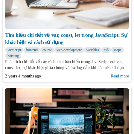
Tìm hiểu chi tiết về var, const, let trong JavaScript: Sự
khác biệt và cách sử dụng
javascript
frontend
course
web-development
variables
es6
scope
hoisting
Phân tích chi tiết về các cách khai báo biến trong JavaScript với var,
const, let, sự khác biệt giữa chúng và hướng dẫn khi nào nên sử dụng
mỗi loại để viết code hiệu quả và tránh lỗi phổ biến.
2 years 4 months ago
Read more