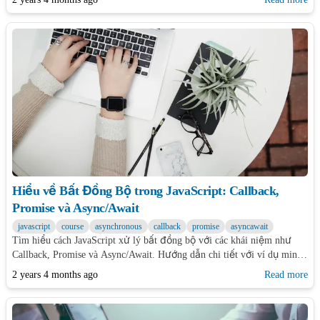
Hiểu về Bất Đồng Bộ trong JavaScript: Callback,
Promise và Async/Await
javascript
course
asynchronous
callback
promise
asyncawait
Tìm hiểu cách JavaScript xử lý bất đồng bộ với các khái niệm như
Callback, Promise và Async/Await. Hướng dẫn chi tiết với ví dụ minh
họa và so sánh các phương pháp.
2 years 4 months ago
Read more