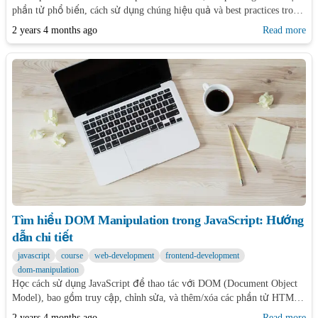
phần tử phổ biến, cách sử dụng chúng hiệu quả và best practices trong
việc thao tác với DOM.
2 years 4 months ago
Read more
Tìm hiểu DOM Manipulation trong JavaScript: Hướng
dẫn chi tiết
javascript
course
web-development
frontend-development
dom-manipulation
Học cách sử dụng JavaScript để thao tác với DOM (Document Object
Model), bao gồm truy cập, chỉnh sửa, và thêm/xóa các phần tử HTML.
Hướng dẫn chi tiết với ví dụ minh họa.
2 years 4 months ago
Read more