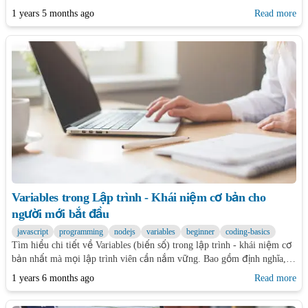
thể thiếu của bất kỳ developer nào
1 years 5 months ago
Read more
Variables trong Lập trình - Khái niệm cơ bản cho
người mới bắt đầu
javascript
programming
nodejs
variables
beginner
coding-basics
Tìm hiểu chi tiết về Variables (biến số) trong lập trình - khái niệm cơ
bản nhất mà mọi lập trình viên cần nắm vững. Bao gồm định nghĩa,
cách sử dụng, quy tắc đặt tên và best practices.
1 years 6 months ago
Read more