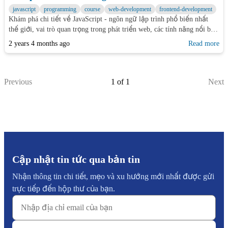
javascript
programming
course
web-development
frontend-development
Khám phá chi tiết về JavaScript - ngôn ngữ lập trình phổ biến nhất
thế giới, vai trò quan trọng trong phát triển web, các tính năng nổi bật
và cách bắt đầu học JavaScript.
2 years 4 months ago
Read more
Previous
1
of
1
Next
Cập nhật tin tức qua bản tin
Nhận thông tin chi tiết, mẹo và xu hướng mới nhất được gửi
trực tiếp đến hộp thư của bạn.