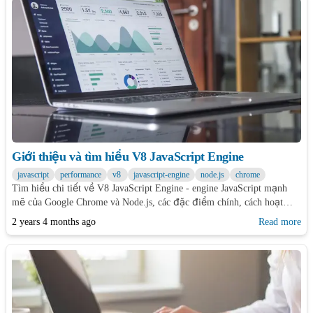
Giới thiệu và tìm hiểu V8 JavaScript Engine
javascript
performance
v8
javascript-engine
node.js
chrome
Tìm hiểu chi tiết về V8 JavaScript Engine - engine JavaScript mạnh
mẽ của Google Chrome và Node.js, các đặc điểm chính, cách hoạt
động và các kỹ thuật tối ưu hóa.
2 years 4 months ago
Read more