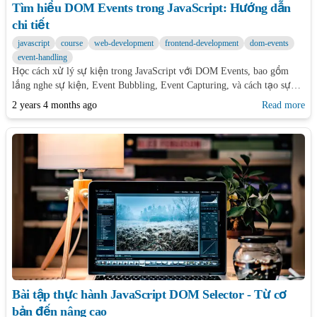
Tìm hiểu DOM Events trong JavaScript: Hướng dẫn
chi tiết
javascript
course
web-development
frontend-development
dom-events
event-handling
Học cách xử lý sự kiện trong JavaScript với DOM Events, bao gồm
lắng nghe sự kiện, Event Bubbling, Event Capturing, và cách tạo sự
kiện tùy chỉnh. Hướng dẫn chi tiết với ví dụ minh họa.
2 years 4 months ago
Read more
Bài tập thực hành JavaScript DOM Selector - Từ cơ
bản đến nâng cao