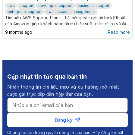
aws
support
developer-support
business-support
enterprise-support
aws-account-management
Tìm hiểu AWS Support Plans – hệ thống các gói hỗ trợ kỹ thuật
của Amazon giúp khách hàng tối ưu hiệu suất, giảm rủi ro và đảm
bảo hoạt động ổn định cho hạ tầng AWS. Bài viết so sánh chi tiết
9 months ago
Read more
giữa các gói Developer, Business, Enterprise On-Ramp và
Enterprise Support.
Cập nhật tin tức qua bản tin
Nhận thông tin chi tiết, mẹo và xu hướng mới nhất
được gửi trực tiếp đến hộp thư của bạn.
Đăng ký
Chúng tôi tôn trọng quyền riêng tư của bạn. Hủy đăng ký bất