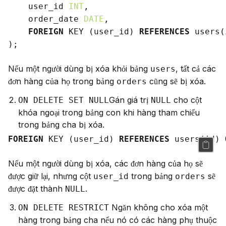
    user_id 
INT
,

    order_date 
DATE
,

FOREIGN
 KEY (user_id) 
REFERENCES
 users(
Nếu một người dùng bị xóa khỏi bảng 
, tất cả các 
users
đơn hàng của họ trong bảng 
 cũng sẽ bị xóa.
orders
Gán giá trị
cho cột
ON DELETE SET NULL
NULL
khóa ngoại trong bảng con khi hàng tham chiếu
trong bảng cha bị xóa.
FOREIGN
 KEY (user_id) 
REFERENCES
 users(id) 
Nếu một người dùng bị xóa, các đơn hàng của họ sẽ 
được giữ lại, nhưng cột 
 trong bảng 
 sẽ 
user_id
orders
được đặt thành 
.
NULL
Ngăn không cho xóa một
ON DELETE RESTRICT
hàng trong bảng cha nếu nó có các hàng phụ thuộc