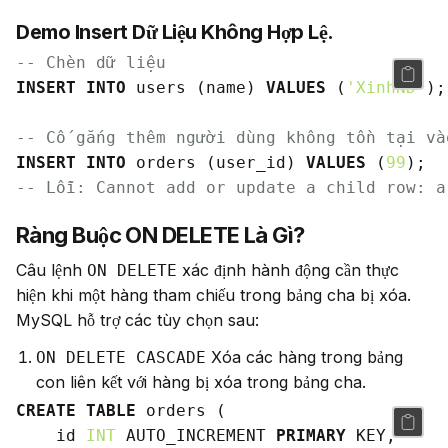
Demo Insert Dữ Liệu Không Hợp Lệ.
-- Chèn dữ liệu
INSERT
INTO
 users (name) 
VALUES
 (
'XinhND'
);

-- Cố gắng thêm người dùng không tồn tại và
INSERT
INTO
 orders (user_id) 
VALUES
 (
99
-- Lỗi: Cannot add or update a child row: a
Ràng Buộc ON DELETE Là Gì?
Câu lệnh 
 xác định hành động cần thực 
ON DELETE
hiện khi một hàng tham chiếu trong bảng cha bị xóa. 
MySQL hỗ trợ các tùy chọn sau:
Xóa các hàng trong bảng
ON DELETE CASCADE
con liên kết với hàng bị xóa trong bảng cha.
CREATE
TABLE
 orders (

    id 
INT
 AUTO_INCREMENT 
PRIMARY
 KEY,
