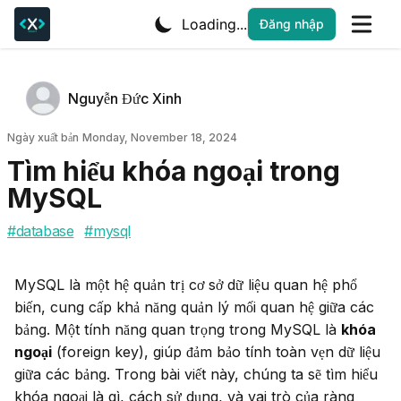
Loading...
Đăng nhập
Tác giả
Name
Nguyễn Đức Xinh
Twitter
Ngày xuất bản
Ngày xuất bản
Monday, November 18, 2024
Tìm hiểu khóa ngoại trong
MySQL
#
database
#
mysql
MySQL là một hệ quản trị cơ sở dữ liệu quan hệ phổ 
biến, cung cấp khả năng quản lý mối quan hệ giữa các 
bảng. Một tính năng quan trọng trong MySQL là 
khóa 
ngoại
 (foreign key), giúp đảm bảo tính toàn vẹn dữ liệu 
giữa các bảng. Trong bài viết này, chúng ta sẽ tìm hiểu 
khóa ngoại là gì, cách sử dụng, và vai trò của ràng 