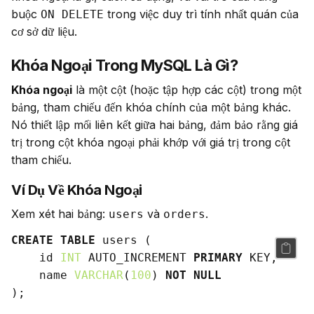
buộc 
 trong việc duy trì tính nhất quán của 
ON DELETE
cơ sở dữ liệu.
Khóa Ngoại Trong MySQL Là Gì?
Khóa ngoại
 là một cột (hoặc tập hợp các cột) trong một 
bảng, tham chiếu đến khóa chính của một bảng khác. 
Nó thiết lập mối liên kết giữa hai bảng, đảm bảo rằng giá 
trị trong cột khóa ngoại phải khớp với giá trị trong cột 
tham chiếu.
Ví Dụ Về Khóa Ngoại
Xem xét hai bảng: 
 và 
.
users
orders
CREATE
TABLE
 users (

    id 
INT
 AUTO_INCREMENT 
PRIMARY
 KEY,

    name 
VARCHAR
(
100
) 
NOT
NULL
);
