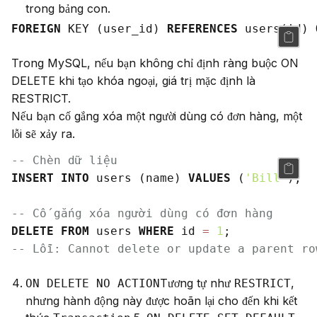
trong bảng con.
FOREIGN
 KEY (user_id) 
REFERENCES
 users(id) 
Trong MySQL, nếu bạn không chỉ định ràng buộc ON 
DELETE khi tạo khóa ngoại, giá trị mặc định là 
RESTRICT.

Nếu bạn cố gắng xóa một người dùng có đơn hàng, một 
lỗi sẽ xảy ra.
-- Chèn dữ liệu
INSERT
INTO
 users (name) 
VALUES
 (
'Bill'
);

-- Cố gắng xóa người dùng có đơn hàng
DELETE
FROM
 users 
WHERE
 id 
=
1
-- Lỗi: Cannot delete or update a parent ro
Tương tự như
,
ON DELETE NO ACTION
RESTRICT
nhưng hành động này được hoãn lại cho đến khi kết