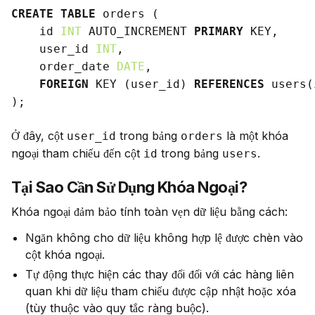
CREATE
TABLE
 orders (

    id 
INT
 AUTO_INCREMENT 
PRIMARY
 KEY,

    user_id 
INT
,

    order_date 
DATE
,

FOREIGN
 KEY (user_id) 
REFERENCES
 users(
Ở đây, cột 
 trong bảng 
 là một khóa 
user_id
orders
ngoại tham chiếu đến cột 
 trong bảng 
.
id
users
Tại Sao Cần Sử Dụng Khóa Ngoại?
Khóa ngoại đảm bảo tính toàn vẹn dữ liệu bằng cách:
Ngăn không cho dữ liệu không hợp lệ được chèn vào
cột khóa ngoại.
Tự động thực hiện các thay đổi đối với các hàng liên
quan khi dữ liệu tham chiếu được cập nhật hoặc xóa
(tùy thuộc vào quy tắc ràng buộc).