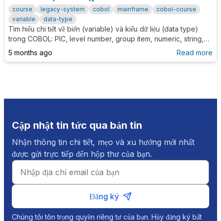
course
legacy-system
cobol
mainframe
cobol-course
variable
data-type
Tìm hiểu chi tiết về biến (variable) và kiểu dữ liệu (data type)
trong COBOL: PIC, level number, group item, numeric, string,
COMP-3, ví dụ thực tế và bài tập cho developer mới bắt đầu.
5 months ago
Read more
Cập nhật tin tức qua bản tin
Nhận thông tin chi tiết, mẹo và xu hướng mới nhất
được gửi trực tiếp đến hộp thư của bạn.
Đăng ký
Chúng tôi tôn trọng quyền riêng tư của bạn. Hủy đăng ký bất