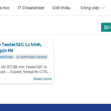
a học
IT Cheatsheet
Giới thiệu
Công việc
G
Tester/QC: Lộ trình,
yện thi
certificate
it-certificate-course
 chỉ ISTQB cho Tester/QC: lộ
ed → Expert, format thi CTFL,
yện thi và chiến lược luyện đề an
Read more