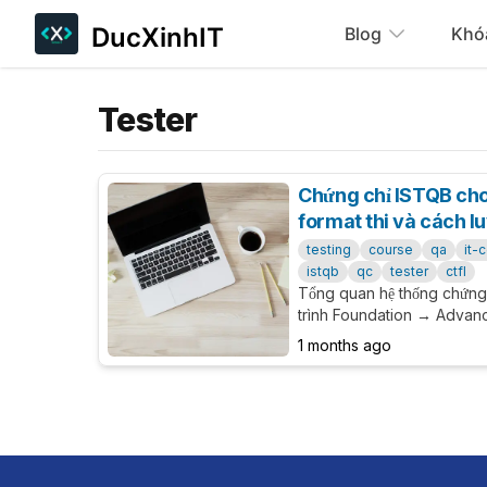
DucXinhIT
Blog
Khó
Tester
Chứng chỉ ISTQB cho 
format thi và cách lu
testing
course
qa
it-
istqb
qc
tester
ctfl
Tổng quan hệ thống chứng
trình Foundation → Advanc
cấu trúc đề, lệ phí, trang lu
1 months ago
toàn.