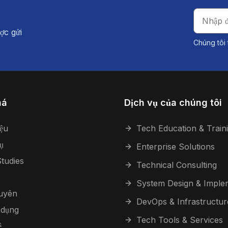
ợc gửi
Chúng tôi 
há
Dịch vụ của chúng tôi
iệu
Tech Education & Train
ụ
Enterprise Solutions
tudies
Technical Consulting
System Design & Imple
guyên
DevOps & Infrastructur
 dụng
Tech Tools & Services
ệ