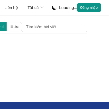
Liên hệ
Tất cả
Loading...
Đăng nhập
Search Cheatsheets
rid
List