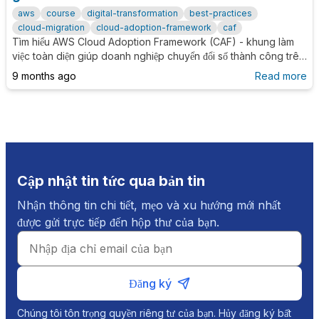
aws
course
digital-transformation
best-practices
cloud-migration
cloud-adoption-framework
caf
Tìm hiểu AWS Cloud Adoption Framework (CAF) - khung làm
việc toàn diện giúp doanh nghiệp chuyển đổi số thành công trên
AWS Cloud thông qua 6 góc nhìn: Business, People,
9 months ago
Read more
Governance, Platform, Security và Operations.
Cập nhật tin tức qua bản tin
Nhận thông tin chi tiết, mẹo và xu hướng mới nhất
được gửi trực tiếp đến hộp thư của bạn.
Đăng ký
Chúng tôi tôn trọng quyền riêng tư của bạn. Hủy đăng ký bất