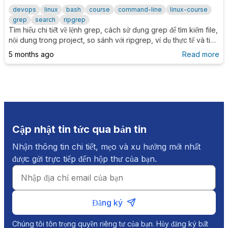
devops
linux
bash
course
command-line
linux-course
grep
search
ripgrep
Tìm hiểu chi tiết về lệnh grep, cách sử dụng grep để tìm kiếm file,
nội dung trong project, so sánh với ripgrep, ví dụ thực tế và tips
nâng cao cho lập trình viên.
5 months ago
Read more
Cập nhật tin tức qua bản tin
Nhận thông tin chi tiết, mẹo và xu hướng mới nhất
được gửi trực tiếp đến hộp thư của bạn.
Đăng ký
Chúng tôi tôn trọng quyền riêng tư của bạn. Hủy đăng ký bất