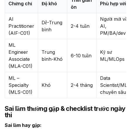
Thời gian
Chứng chỉ
Độ khó
Phù hợp với
ôn
AI
Người mới về
Dễ-Trung
Practitioner
2-4 tuần
AI,
bình
(AIF-C01)
PM/BA/dev
ML
Engineer
Trung
Kỹ sư
6-10 tuần
Associate
bình-Khó
ML/MLOps
(MLA-C01)
ML –
Data
Specialty
Khó
2-4 tháng
Scientist/ML
(MLS-C01)
chuyên sâu
Sai lầm thường gặp & checklist trước ngày
thi
Sai lầm hay gặp: