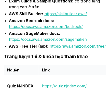
Exam Guide & Sample Questions:
có trong từng
trang cert ở trên
AWS Skill Builder:
https://skillbuilder.aws/
Amazon Bedrock docs:
https://docs.aws.amazon.com/bedrock/
Amazon SageMaker docs:
https://docs.aws.amazon.com/sagemaker/
AWS Free Tier (lab):
https://aws.amazon.com/free/
Trang luyện thi & khóa học tham khảo
Nguồn
Link
Quiz NJNDEX
https://quiz.njndex.com/