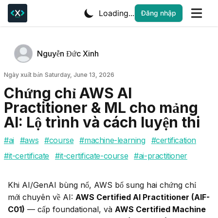
Loading...
Đăng nhập
Tác giả
Name
Nguyễn Đức Xinh
Twitter
Ngày xuất bản
Ngày xuất bản
Saturday, June 13, 2026
Chứng chỉ AWS AI
Practitioner & ML cho mảng
AI: Lộ trình và cách luyện thi
#
ai
#
aws
#
course
#
machine-learning
#
certification
#
it-certificate
#
it-certificate-course
#
ai-practitioner
Khi AI/GenAI bùng nổ, AWS bổ sung hai chứng chỉ 
mới chuyên về AI: 
AWS Certified AI Practitioner (AIF-
C01)
 — cấp foundational, và 
AWS Certified Machine 