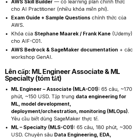
AWS Skill Builder
— có learning plan chính thức
cho AI Practitioner (nhiều khóa miễn phí).
Exam Guide + Sample Questions
chính thức của
AWS.
Khóa của
Stephane Maarek / Frank Kane
(Udemy)
cho AIF-C01.
AWS Bedrock & SageMaker documentation
+ các
workshop GenAI.
Lên cấp: ML Engineer Associate & ML
Specialty (tóm tắt)
ML Engineer – Associate (MLA-C01):
65 câu, ~170
phút, ~150 USD. Tập trung
data engineering for
ML, model development,
deployment/orchestration, monitoring (MLOps)
.
Yêu cầu biết dùng SageMaker thực tế.
ML – Specialty (MLS-C01):
65 câu, 180 phút, ~300
USD. Chuyên sâu
Data Engineering, EDA,