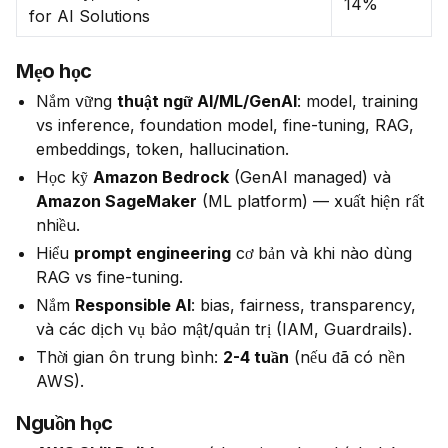
14%
for AI Solutions
Mẹo học
Nắm vững
thuật ngữ AI/ML/GenAI
: model, training
vs inference, foundation model, fine-tuning, RAG,
embeddings, token, hallucination.
Học kỹ
Amazon Bedrock
(GenAI managed) và
Amazon SageMaker
(ML platform) — xuất hiện rất
nhiều.
Hiểu
prompt engineering
cơ bản và khi nào dùng
RAG vs fine-tuning.
Nắm
Responsible AI
: bias, fairness, transparency,
và các dịch vụ bảo mật/quản trị (IAM, Guardrails).
Thời gian ôn trung bình:
2-4 tuần
(nếu đã có nền
AWS).
Nguồn học