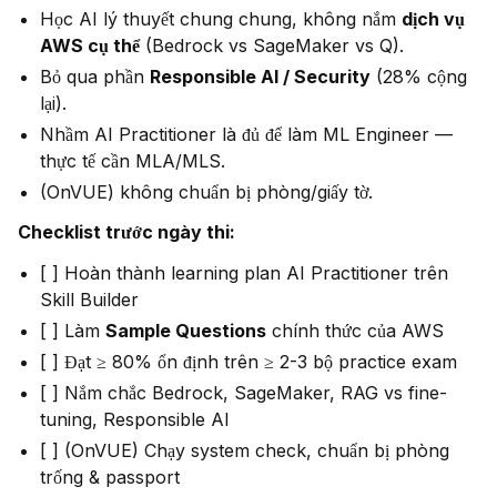
Học AI lý thuyết chung chung, không nắm
dịch vụ
AWS cụ thể
(Bedrock vs SageMaker vs Q).
Bỏ qua phần
Responsible AI / Security
(28% cộng
lại).
Nhầm AI Practitioner là đủ để làm ML Engineer —
thực tế cần MLA/MLS.
(OnVUE) không chuẩn bị phòng/giấy tờ.
Checklist trước ngày thi:
[ ] Hoàn thành learning plan AI Practitioner trên
Skill Builder
[ ] Làm
Sample Questions
chính thức của AWS
[ ] Đạt ≥ 80% ổn định trên ≥ 2-3 bộ practice exam
[ ] Nắm chắc Bedrock, SageMaker, RAG vs fine-
tuning, Responsible AI
[ ] (OnVUE) Chạy system check, chuẩn bị phòng
trống & passport