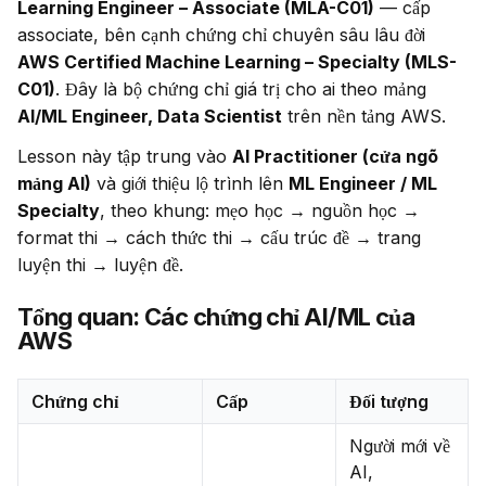
Learning Engineer – Associate (MLA-C01)
 — cấp 
associate, bên cạnh chứng chỉ chuyên sâu lâu đời 
AWS Certified Machine Learning – Specialty (MLS-
C01)
. Đây là bộ chứng chỉ giá trị cho ai theo mảng 
AI/ML Engineer, Data Scientist
 trên nền tảng AWS.
Lesson này tập trung vào 
AI Practitioner (cửa ngõ 
mảng AI)
 và giới thiệu lộ trình lên 
ML Engineer / ML 
Specialty
, theo khung: mẹo học → nguồn học → 
format thi → cách thức thi → cấu trúc đề → trang 
luyện thi → luyện đề.
Tổng quan: Các chứng chỉ AI/ML của
AWS
Chứng chỉ
Cấp
Đối tượng
Người mới về
AI,