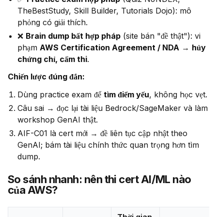
TheBestStudy, Skill Builder, Tutorials Dojo): mô
phỏng có giải thích.
❌
Brain dump bất hợp pháp
(site bán "đề thật"): vi
phạm
AWS Certification Agreement / NDA
→
hủy
chứng chỉ, cấm thi
.
Chiến lược đúng đắn:
Dùng practice exam để
tìm điểm yếu
, không học vẹt.
Câu sai → đọc lại tài liệu Bedrock/SageMaker và làm
workshop GenAI thật.
AIF-C01 là cert mới → đề liên tục cập nhật theo
GenAI; bám tài liệu chính thức quan trọng hơn tìm
dump.
So sánh nhanh: nên thi cert AI/ML nào
của AWS?