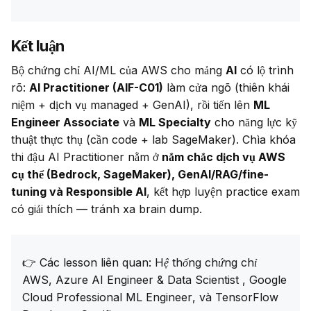
Kết luận
Bộ chứng chỉ AI/ML của AWS cho mảng 
AI
 có lộ trình 
rõ: 
AI Practitioner (AIF-C01)
 làm cửa ngõ (thiên khái 
niệm + dịch vụ managed + GenAI), rồi tiến lên 
ML 
Engineer Associate
 và 
ML Specialty
 cho năng lực kỹ 
thuật thực thụ (cần code + lab SageMaker). Chìa khóa 
thi đậu AI Practitioner nằm ở 
nắm chắc dịch vụ AWS 
cụ thể (Bedrock, SageMaker), GenAI/RAG/fine-
tuning và Responsible AI
, kết hợp luyện practice exam 
có giải thích — tránh xa brain dump.
👉 Các lesson liên quan: 
Hệ thống chứng chỉ 
AWS
, 
Azure AI Engineer & Data Scientist
 , 
Google 
Cloud Professional ML Engineer
, và 
TensorFlow 