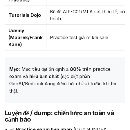
Bộ đề AIF-C01/MLA sát thực tế, có gi
Tutorials Dojo
thích
Udemy
(Maarek/Frank
Practice test giá rẻ khi sale
Kane)
Mẹo:
 Mục tiêu đạt ổn định 
≥ 80%
 trên practice 
exam và 
hiểu bản chất
 (đặc biệt phần 
GenAI/Bedrock đang được hỏi nhiều) trước khi thi 
thật.
Luyện đề / dump: chiến lược an toàn và
cảnh báo
✅
Practice exam hợp pháp
(Quiz NJNDEX,