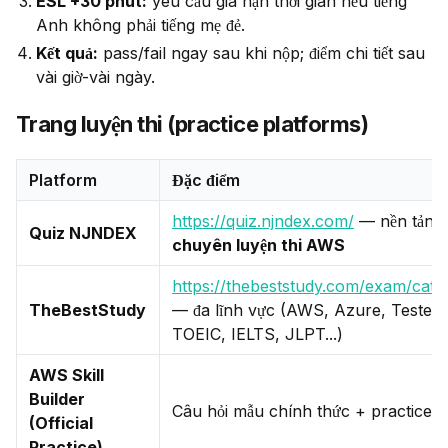
ESL +30 phút:
yêu cầu gia hạn thời gian nếu tiếng
Anh không phải tiếng mẹ đẻ.
Kết quả:
pass/fail ngay sau khi nộp; điểm chi tiết sau
vài giờ-vài ngày.
Trang luyện thi (practice platforms)
Platform
Đặc điểm
https://quiz.njndex.com/
— nền tảng
Quiz NJNDEX
chuyên luyện thi AWS
https://thebeststudy.com/exam/cate
TheBestStudy
— đa lĩnh vực (AWS, Azure, Tester,
TOEIC, IELTS, JLPT...)
AWS Skill
Builder
Câu hỏi mẫu chính thức + practice 
(Official
Practice)