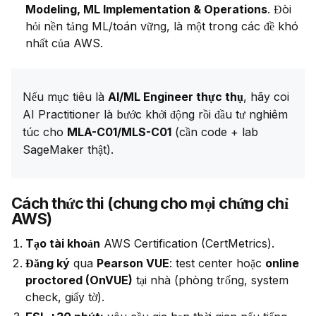
Modeling, ML Implementation & Operations
. Đòi
hỏi nền tảng ML/toán vững, là một trong các đề khó
nhất của AWS.
Nếu mục tiêu là 
AI/ML Engineer thực thụ
, hãy coi 
AI Practitioner là bước khởi động rồi đầu tư nghiêm 
túc cho 
MLA-C01/MLS-C01
 (cần code + lab 
SageMaker thật).
Cách thức thi (chung cho mọi chứng chỉ
AWS)
Tạo tài khoản
AWS Certification (CertMetrics).
Đăng ký
qua
Pearson VUE
: test center hoặc
online
proctored (OnVUE)
tại nhà (phòng trống, system
check, giấy tờ).