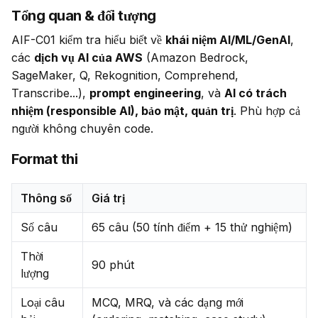
Tổng quan & đối tượng
AIF-C01 kiểm tra hiểu biết về 
khái niệm AI/ML/GenAI
, 
các 
dịch vụ AI của AWS
 (Amazon Bedrock, 
SageMaker, Q, Rekognition, Comprehend, 
Transcribe...), 
prompt engineering
, và 
AI có trách 
nhiệm (responsible AI), bảo mật, quản trị
. Phù hợp cả 
người không chuyên code.
Format thi
Thông số
Giá trị
Số câu
65 câu (50 tính điểm + 15 thử nghiệm)
Thời
90 phút
lượng
Loại câu
MCQ, MRQ, và các dạng mới