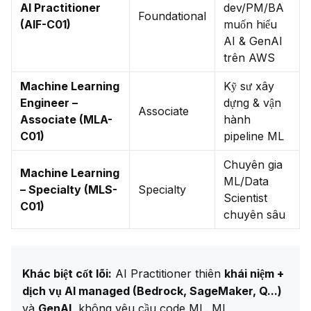
AI Practitioner
dev/PM/BA
Foundational
(AIF-C01)
muốn hiểu
AI & GenAI
trên AWS
Machine Learning
Kỹ sư xây
Engineer –
dựng & vận
Associate
Associate (MLA-
hành
C01)
pipeline ML
Chuyên gia
Machine Learning
ML/Data
– Specialty (MLS-
Specialty
Scientist
C01)
chuyên sâu
Khác biệt cốt lõi:
 AI Practitioner thiên 
khái niệm + 
dịch vụ AI managed (Bedrock, SageMaker, Q...)
và 
GenAI
, không yêu cầu code ML. ML 