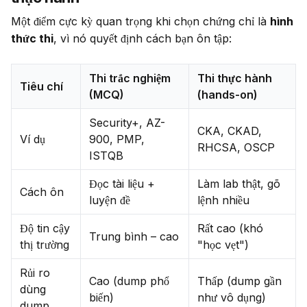
Một điểm cực kỳ quan trọng khi chọn chứng chỉ là 
hình 
thức thi
, vì nó quyết định cách bạn ôn tập:
Thi trắc nghiệm
Thi thực hành
Tiêu chí
(MCQ)
(hands-on)
Security+, AZ-
CKA, CKAD,
Ví dụ
900, PMP,
RHCSA, OSCP
ISTQB
Đọc tài liệu +
Làm lab thật, gõ
Cách ôn
luyện đề
lệnh nhiều
Độ tin cậy
Rất cao (khó
Trung bình – cao
thị trường
"học vẹt")
Rủi ro
Cao (dump phổ
Thấp (dump gần
dùng
biến)
như vô dụng)
dump