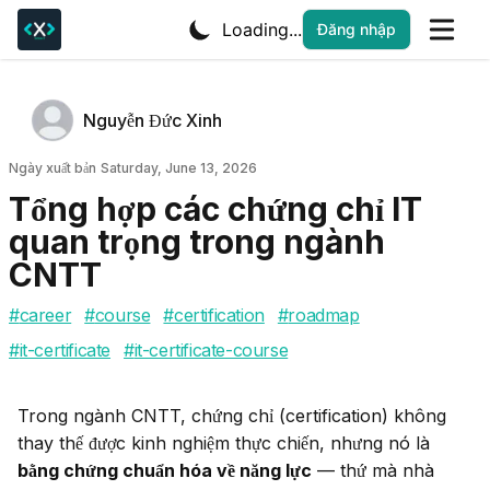
Loading...
Đăng nhập
Tác giả
Name
Nguyễn Đức Xinh
Twitter
Ngày xuất bản
Ngày xuất bản
Saturday, June 13, 2026
Tổng hợp các chứng chỉ IT
quan trọng trong ngành
CNTT
#
career
#
course
#
certification
#
roadmap
#
it-certificate
#
it-certificate-course
Trong ngành CNTT, chứng chỉ (certification) không 
thay thế được kinh nghiệm thực chiến, nhưng nó là 
bằng chứng chuẩn hóa về năng lực
 — thứ mà nhà 