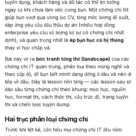
tuyển dụng, khách hàng và đối tác có thể tin tưởng 
ngay cả khi chưa làm việc cùng bạn. Một chứng chỉ tốt 
giúp bạn vượt qua vòng lọc CV, tăng mức lương đề xuất, 
đáp ứng yêu cầu đấu thầu dự án (nhiều hợp đồng 
enterprise yêu cầu số lượng kỹ sư có chứng chỉ nhất 
định), và quan trọng nhất là 
ép bạn học có hệ thống
thay vì học chắp vá.
Bài này vẽ ra 
bức tranh tổng thể (landscape)
 của các 
chứng chỉ IT quan trọng, phân loại theo mảng nghề và 
theo cấp độ, để bạn biết mình đang đứng ở đâu và nên đi 
tiếp về đâu. Đây là lesson nền tảng — các lesson sau sẽ 
đào sâu từng chứng chỉ theo khung: mẹo học, nguồn 
học, format thi, cách thức thi, cấu trúc đề, trang luyện 
thi và chiến lược luyện dump.
Hai trục phân loại chứng chỉ
Trước khi liệt kê, cần hiểu mọi chứng chỉ IT đều nằm 