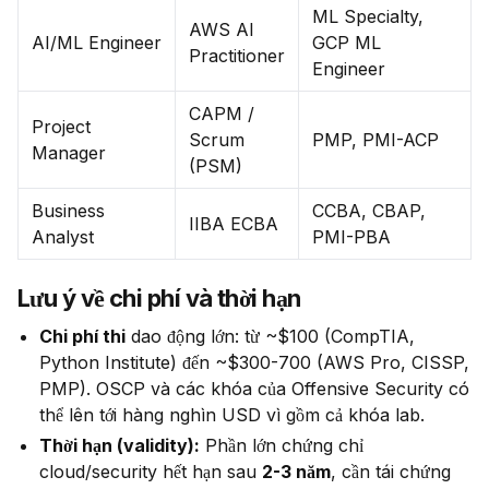
ML Specialty,
AWS AI
AI/ML Engineer
GCP ML
Practitioner
Engineer
CAPM /
Project
Scrum
PMP, PMI-ACP
Manager
(PSM)
Business
CCBA, CBAP,
IIBA ECBA
Analyst
PMI-PBA
Lưu ý về chi phí và thời hạn
Chi phí thi
dao động lớn: từ ~$100 (CompTIA,
Python Institute) đến ~$300-700 (AWS Pro, CISSP,
PMP). OSCP và các khóa của Offensive Security có
thể lên tới hàng nghìn USD vì gồm cả khóa lab.
Thời hạn (validity):
Phần lớn chứng chỉ
cloud/security hết hạn sau
2-3 năm
, cần tái chứng