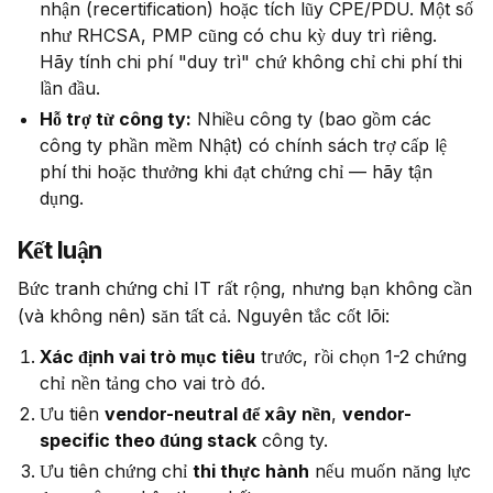
nhận (recertification) hoặc tích lũy CPE/PDU. Một số
như RHCSA, PMP cũng có chu kỳ duy trì riêng.
Hãy tính chi phí "duy trì" chứ không chỉ chi phí thi
lần đầu.
Hỗ trợ từ công ty:
Nhiều công ty (bao gồm các
công ty phần mềm Nhật) có chính sách trợ cấp lệ
phí thi hoặc thưởng khi đạt chứng chỉ — hãy tận
dụng.
Kết luận
Bức tranh chứng chỉ IT rất rộng, nhưng bạn không cần 
(và không nên) săn tất cả. Nguyên tắc cốt lõi:
Xác định vai trò mục tiêu
trước, rồi chọn 1-2 chứng
chỉ nền tảng cho vai trò đó.
Ưu tiên
vendor-neutral để xây nền
,
vendor-
specific theo đúng stack
công ty.
Ưu tiên chứng chỉ
thi thực hành
nếu muốn năng lực