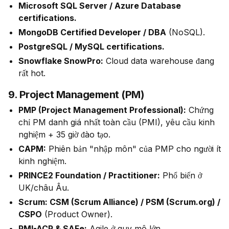
Microsoft SQL Server / Azure Database
certifications.
MongoDB Certified Developer / DBA
(NoSQL).
PostgreSQL / MySQL certifications.
Snowflake SnowPro:
Cloud data warehouse đang
rất hot.
9. Project Management (PM)
PMP (Project Management Professional):
Chứng
chỉ PM danh giá nhất toàn cầu (PMI), yêu cầu kinh
nghiệm + 35 giờ đào tạo.
CAPM:
Phiên bản "nhập môn" của PMP cho người ít
kinh nghiệm.
PRINCE2 Foundation / Practitioner:
Phổ biến ở
UK/châu Âu.
Scrum: CSM (Scrum Alliance) / PSM (Scrum.org) /
CSPO
(Product Owner).
PMI-ACP & SAFe:
Agile ở quy mô lớn.