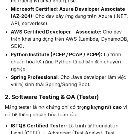
thị trường Nhật và enterprise.
Microsoft Certified: Azure Developer Associate
(AZ-204):
Cho dev xây ứng dụng trên Azure (.NET,
API, serverless).
AWS Certified Developer – Associate:
Cho dev
triển khai ứng dụng trên AWS (Lambda, DynamoDB,
SDK).
Python Institute (PCEP / PCAP / PCPP):
Lộ trình
chuẩn hóa kỹ năng Python từ cơ bản đến chuyên
nghiệp.
Spring Professional:
Cho Java developer làm việc
với hệ sinh thái Spring/Spring Boot.
2. Software Testing & QA (Tester)
Mảng tester là nơi chứng chỉ có 
trọng lượng rất cao
 vì 
có hệ thống chuẩn hóa toàn cầu:
ISTQB Certified Tester:
Lộ trình từ Foundation
Level (CTFL) → Advanced (Test Analyst, Test