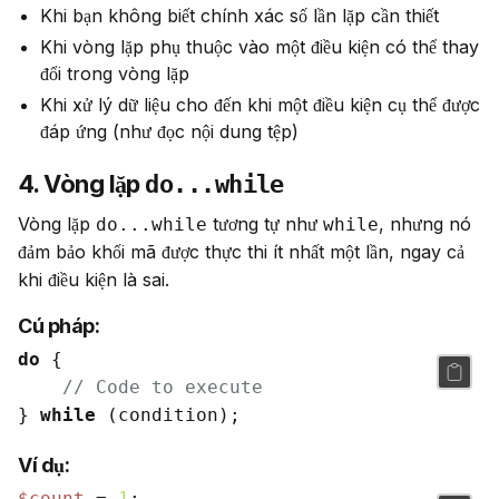
Khi bạn không biết chính xác số lần lặp cần thiết
Khi vòng lặp phụ thuộc vào một điều kiện có thể thay
đổi trong vòng lặp
Khi xử lý dữ liệu cho đến khi một điều kiện cụ thể được
đáp ứng (như đọc nội dung tệp)
4. Vòng lặp
do...while
Vòng lặp 
 tương tự như 
, nhưng nó 
do...while
while
đảm bảo khối mã được thực thi ít nhất một lần, ngay cả 
khi điều kiện là sai.
Cú pháp:
do
 {

// Code to execute
} 
while
Ví dụ:
$count
 = 
1