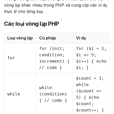
vòng lặp khác nhau trong PHP và cung cấp các ví dụ 
thực tế cho từng loại.
Các loại vòng lặp PHP
Loại vòng lặp
Cú pháp
Ví dụ
for (init;
for ($i = 1;
condition;
$i <= 5;
for
increment) {
$i++) { echo
// code }
$i; }
$count = 1;
while
while
($count <=
while
(condition)
5) { echo
{ // code }
$count;
$count++; }