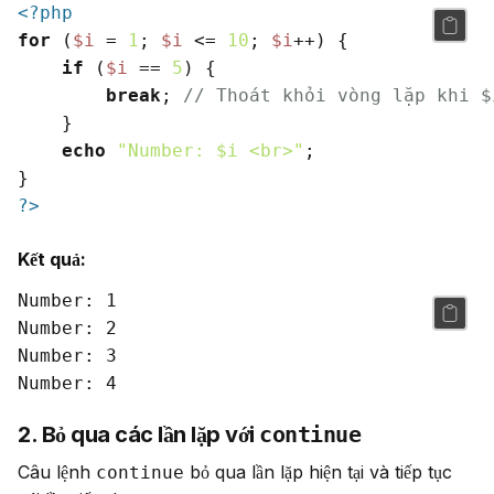
<?php
for
 (
$i
 = 
1
; 
$i
 <= 
10
; 
$i
++) {

if
 (
$i
 == 
5
) {

break
; 
// Thoát khỏi vòng lặp khi $
    }

echo
"Number: 
$i
 <br>"
;

?>
Kết quả:
Number: 1

Number: 2

Number: 3

2. Bỏ qua các lần lặp với
continue
Câu lệnh 
 bỏ qua lần lặp hiện tại và tiếp tục 
continue