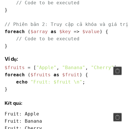
// Code to be executed
}

// Phiên bản 2: Truy cập cả khóa và giá trị
foreach
 (
$array
as
$key
 => 
$value
) {

// Code to be executed
Ví dụ:
$fruits
 = [
"Apple"
, 
"Banana"
, 
"Cherry"
foreach
 (
$fruits
as
$fruit
) {

echo
"Fruit: 
$fruit
 \n"
;

Kết quả:
Fruit: Apple

Fruit: Banana
