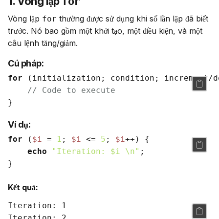
1. Vòng lặp
for
Vòng lặp 
 thường được sử dụng khi số lần lặp đã biết 
for
trước. Nó bao gồm một khởi tạo, một điều kiện, và một 
câu lệnh tăng/giảm.
Cú pháp:
for
 (initialization; condition; increment/d
// Code to execute
Ví dụ:
for
 (
$i
 = 
1
; 
$i
 <= 
5
; 
$i
++) {

echo
"Iteration: 
$i
 \n"
;

Kết quả:
Iteration: 1

Iteration: 2
