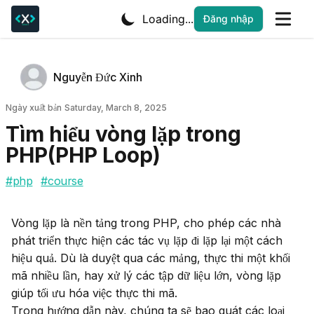
Loading...
Đăng nhập
Tác giả
Name
Nguyễn Đức Xinh
Twitter
Ngày xuất bản
Ngày xuất bản
Saturday, March 8, 2025
Tìm hiểu vòng lặp trong
PHP(PHP Loop)
#
php
#
course
Vòng lặp là nền tảng trong PHP, cho phép các nhà 
phát triển thực hiện các tác vụ lặp đi lặp lại một cách 
hiệu quả. Dù là duyệt qua các mảng, thực thi một khối 
mã nhiều lần, hay xử lý các tập dữ liệu lớn, vòng lặp 
giúp tối ưu hóa việc thực thi mã.

Trong hướng dẫn này, chúng ta sẽ bao quát các loại 