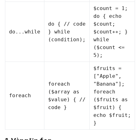
$count = 1;
do { echo
do { // code
$count;
do...while
} while
$count++; }
(condition);
while
($count <=
5);
$fruits =
["Apple",
foreach
"Banana"];
($array as
foreach
foreach
$value) { //
($fruits as
code }
$fruit) {
echo $fruit;
}