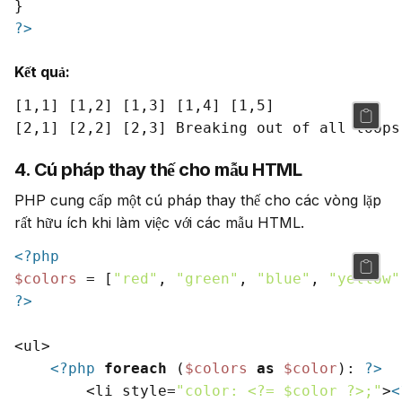
?>
Kết quả:
[1,1] [1,2] [1,3] [1,4] [1,5] 

4. Cú pháp thay thế cho mẫu HTML
PHP cung cấp một cú pháp thay thế cho các vòng lặp 
rất hữu ích khi làm việc với các mẫu HTML.
<?php
$colors
 = [
"red"
, 
"green"
, 
"blue"
, 
"yellow"
?>
<ul>

<?php
foreach
 (
$colors
as
$color
): 
?>
        <li style=
"color: <?= 
$color
 ?>;"
>
<