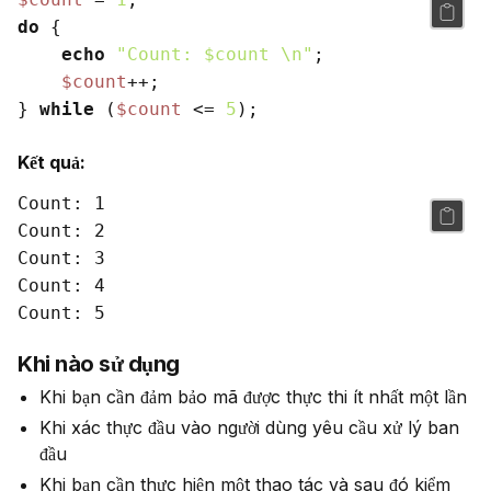
do
 {

echo
"Count: 
$count
 \n"
;

$count
++;

} 
while
 (
$count
 <= 
5
Kết quả:
Count: 1

Count: 2

Count: 3

Count: 4

Khi nào sử dụng
Khi bạn cần đảm bảo mã được thực thi ít nhất một lần
Khi xác thực đầu vào người dùng yêu cầu xử lý ban
đầu
Khi bạn cần thực hiện một thao tác và sau đó kiểm