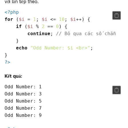
với lần tiếp theo.
<?php
for
 (
$i
 = 
1
; 
$i
 <= 
10
; 
$i
++) {

if
 (
$i
 % 
2
 == 
0
) {

continue
; 
// Bỏ qua các số chẵn
    }

echo
"Odd Number: 
$i
 <br>"
;

?>
Kết quả:
Odd Number: 1

Odd Number: 3

Odd Number: 5

Odd Number: 7
