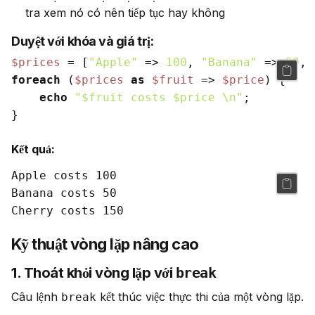
tra xem nó có nên tiếp tục hay không
Duyệt với khóa và giá trị:
$prices
 = [
"Apple"
 => 
100
, 
"Banana"
 => 
50
, 
foreach
 (
$prices
as
$fruit
 => 
$price
) {

echo
"
$fruit
 costs 
$price
 \n"
;

Kết quả:
Apple costs 100

Banana costs 50

Kỹ thuật vòng lặp nâng cao
1. Thoát khỏi vòng lặp với
break
Câu lệnh 
 kết thúc việc thực thi của một vòng lặp.
break