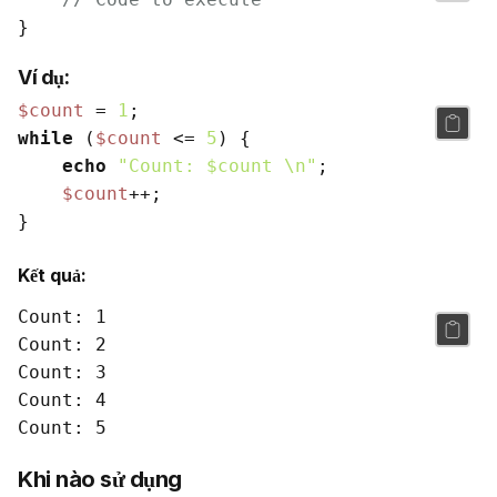
Ví dụ:
$count
 = 
1
while
 (
$count
 <= 
5
) {

echo
"Count: 
$count
 \n"
;

$count
++;

Kết quả:
Count: 1

Count: 2

Count: 3

Count: 4

Khi nào sử dụng