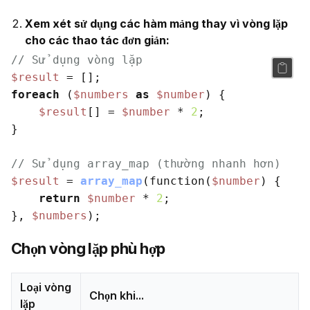
Xem xét sử dụng các hàm mảng thay vì vòng lặp
cho các thao tác đơn giản:
// Sử dụng vòng lặp
$result
foreach
 (
$numbers
as
$number
) {

$result
[] = 
$number
 * 
2
;

}

// Sử dụng array_map (thường nhanh hơn)
$result
 = 
array_map
(function(
$number
) {

return
$number
 * 
2
;

}, 
$numbers
Chọn vòng lặp phù hợp
Loại vòng
Chọn khi...
lặp