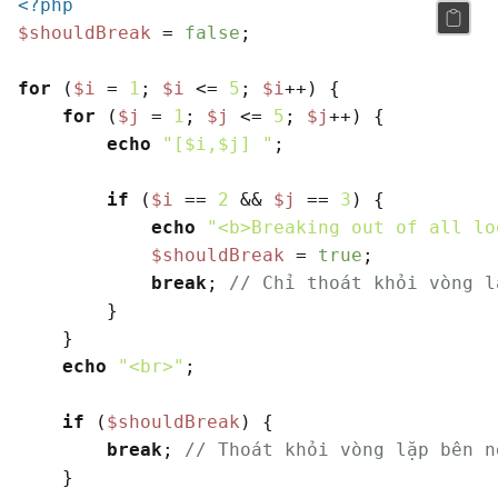
<?php
$shouldBreak
 = 
false
;

for
 (
$i
 = 
1
; 
$i
 <= 
5
; 
$i
++) {

for
 (
$j
 = 
1
; 
$j
 <= 
5
; 
$j
++) {

echo
"[
$i
,
$j
] "
;

if
 (
$i
 == 
2
 && 
$j
 == 
3
) {

echo
"<b>Breaking out of all lo
$shouldBreak
 = 
true
;

break
; 
// Chỉ thoát khỏi vòng l
        }

    }

echo
"<br>"
;

if
 (
$shouldBreak
) {

break
; 
// Thoát khỏi vòng lặp bên n
    }
