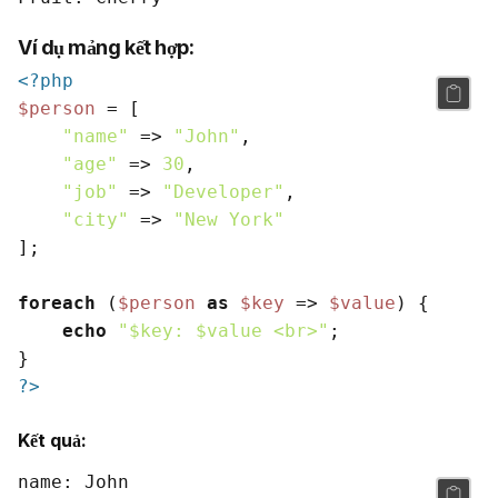
Ví dụ mảng kết hợp:
<?php
$person
 = [

"name"
 => 
"John"
,

"age"
 => 
30
,

"job"
 => 
"Developer"
,

"city"
 => 
"New York"
];

foreach
 (
$person
as
$key
 => 
$value
) {

echo
"
$key
: 
$value
 <br>"
;

?>
Kết quả:
name: John
