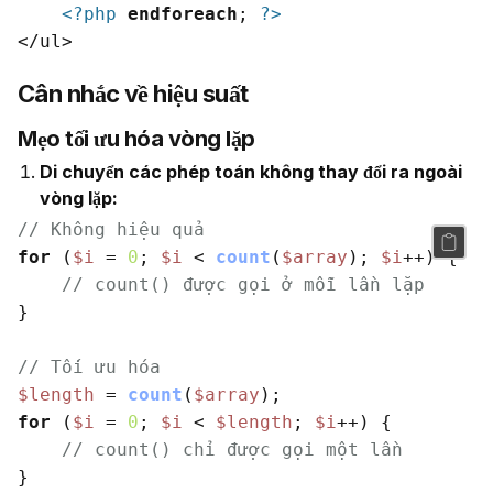
<?php
endforeach
; 
?>
Cân nhắc về hiệu suất
Mẹo tối ưu hóa vòng lặp
Di chuyển các phép toán không thay đổi ra ngoài
vòng lặp:
// Không hiệu quả
for
 (
$i
 = 
0
; 
$i
 < 
count
(
$array
); 
$i
++) {

// count() được gọi ở mỗi lần lặp
}

// Tối ưu hóa
$length
 = 
count
(
$array
for
 (
$i
 = 
0
; 
$i
 < 
$length
; 
$i
++) {

// count() chỉ được gọi một lần