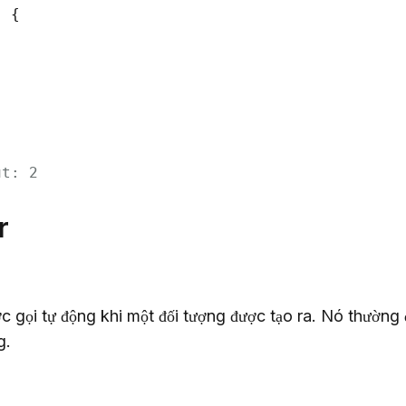
) 
{

ut: 2
r
c gọi tự động khi một đối tượng được tạo ra. Nó thường 
g.