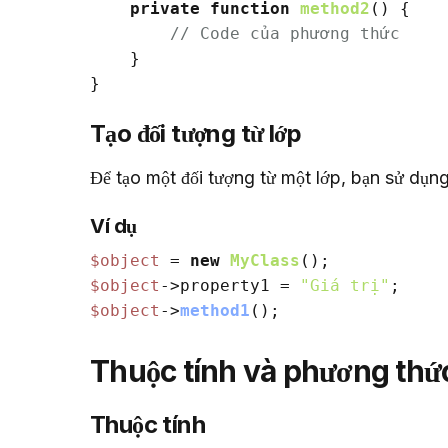
private
function
method2
(
) 
{

// Code của phương thức
    }

Tạo đối tượng từ lớp
Để tạo một đối tượng từ một lớp, bạn sử dụn
Ví dụ
$object
 = 
new
MyClass
$object
->property1 = 
"Giá trị"
$object
->
method1
Thuộc tính và phương thứ
Thuộc tính