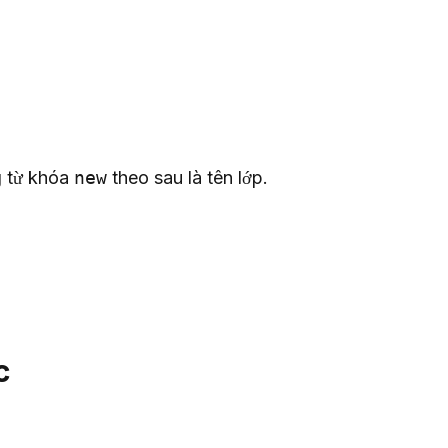
g từ khóa 
new
 theo sau là tên lớp.
c