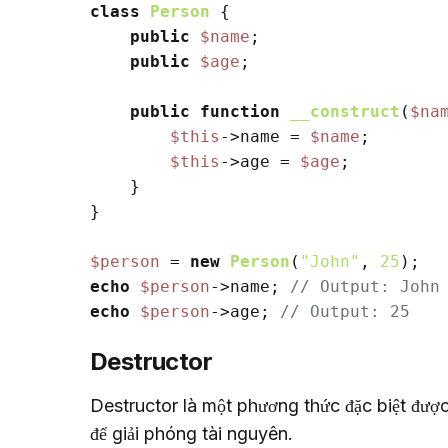
class
Person
{

public
$name
;

public
$age
;

public
function
__construct
(
$na
$this
->name = 
$name
;

$this
->age = 
$age
;

    }

}

$person
 = 
new
Person
(
"John"
, 
25
echo
$person
->name; 
// Output: John
echo
$person
->age; 
// Output: 25
Destructor
Destructor là một phương thức đặc biệt được
để giải phóng tài nguyên.