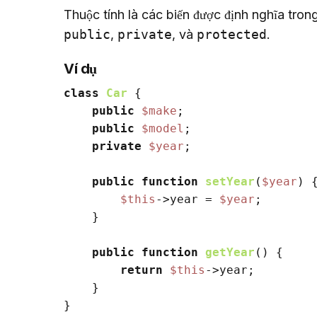
public
, 
private
, và 
protected
.
Ví dụ
class
Car
{

public
$make
;

public
$model
;

private
$year
;

public
function
setYear
(
$year
) 
{
$this
->year = 
$year
;

    }

public
function
getYear
(
) 
{

return
$this
->year;

    }

}
