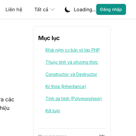
Liên hệ
Tất cả
Loading...
Đăng nhập
Mục lục
Khái niệm cơ bản về lớp PHP
Thuộc tính và phương thức
Constructor và Destructor
Kế thừa (Inheritance)
Tính đa hình (Polymorphism)
a các 
iệu 
Kết luận