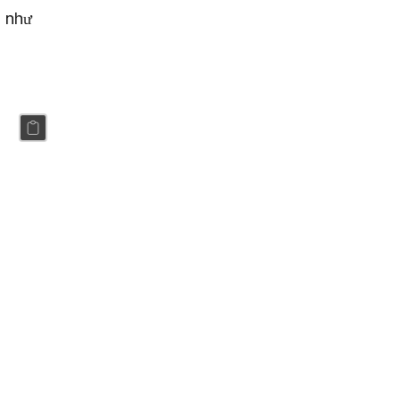
Thuộc tính là các biến được định nghĩa trong một lớp. Chúng có thể có các mức truy cập khác nhau như 