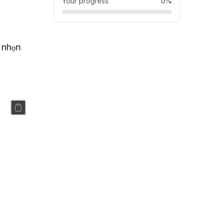
Your progress
0%
 nhọn 