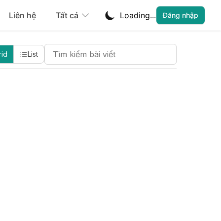
Liên hệ
Tất cả
Loading...
Đăng nhập
Search Cheatsheets
rid
List