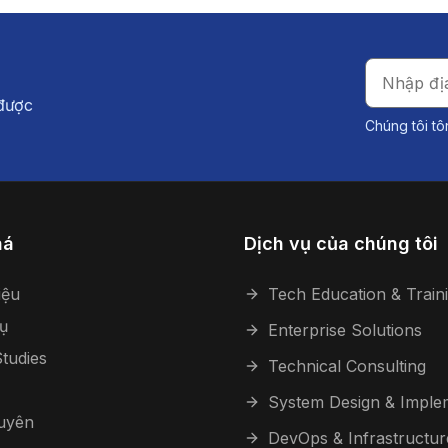
 được
Chúng tôi tô
há
Dịch vụ của chúng tôi
iệu
Tech Education & Train
ụ
Enterprise Solutions
tudies
Technical Consulting
System Design & Imple
guyên
DevOps & Infrastructur