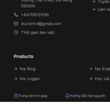
Dương, Hải Châu, Đà Nẵng
Tuyển
550000
Liên h
+84708123136
ducxinh.it@gmail.com
Thời gian làm việc
Products
Nix Blog
Nix Engl
Nix Logger
Học Lái
Trung tâm trợ giúp
Hướng dẫn tài nguyên