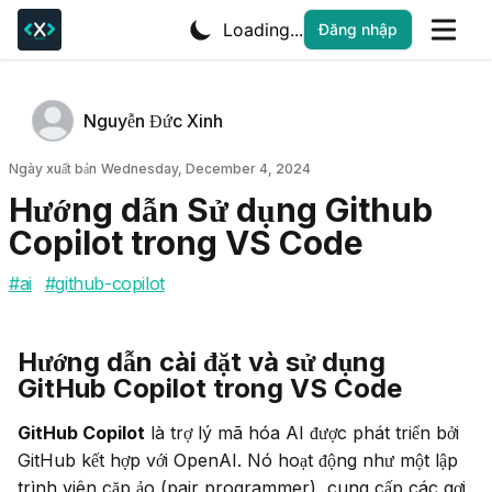
Loading...
Đăng nhập
Tác giả
Name
Nguyễn Đức Xinh
Twitter
Ngày xuất bản
Ngày xuất bản
Wednesday, December 4, 2024
Hướng dẫn Sử dụng Github
Copilot trong VS Code
#
ai
#
github-copilot
Hướng dẫn cài đặt và sử dụng
GitHub Copilot trong VS Code
GitHub Copilot
 là trợ lý mã hóa AI được phát triển bởi 
GitHub kết hợp với OpenAI. Nó hoạt động như một lập 
trình viên cặp ảo (pair programmer), cung cấp các gợi 