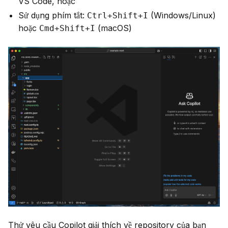
VS Code, hoặc
Sử dụng phím tắt:
(Windows/Linux)
Ctrl+Shift+I
hoặc
(macOS)
Cmd+Shift+I
Thử yêu cầu Copilot giải thích về repository của bạn 