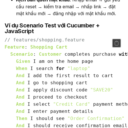
cầu reset → kiểm tra email → nhấp link → đặt
mật khẩu mới → đăng nhập với mật khẩu mới.
Ví dụ Scenario Test với Cucumber +
JavaScript
// features/shopping.feature
Feature
: 
Shopping
Cart
Scenario
: 
Customer
 completes purchase 
wit
Given
 I am on the home page

When
 I search 
for
"laptop"
And
 I add the first result to cart

And
 I go to shopping cart

And
 I apply discount code 
"SAVE20"
And
 I proceed to checkout

And
 I select 
"Credit Card"
 payment metho
And
 I enter payment details

Then
 I should see 
"Order Confirmation"
And
 I should receive confirmation email
