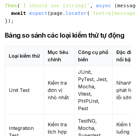
Then
(
'I should see {string}'
, 
async
 (messag
await
expect
(page.
locator
(
`text=
${message
Bảng so sánh các loại kiểm thử tự động
Mục tiêu
Công cụ phổ
Đặc điể
Loại kiểm thử
chính
biến
nổi bật
JUnit,
PyTest, Jest,
Kiểm tra
Nhanh,
Mocha,
Unit Test
đơn vị
phát hiệ
Vitest,
nhỏ nhất
lỗi sớm
PHPUnit,
Pest
TestNG,
Kiểm tra
Kiểm tra
Integration
Mocha,
tích hợp
luồng d
Test
Supertest,