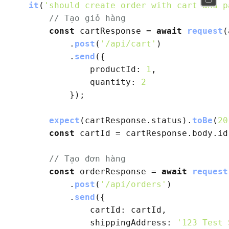
it
(
'should create order with cart and p
// Tạo giỏ hàng
const
 cartResponse = 
await
request
(
            .
post
(
'/api/cart'
)

            .
send
({

productId
: 
1
,

quantity
: 
2
            });

expect
(cartResponse.
status
).
toBe
(
20
const
 cartId = cartResponse.
body
.
id
// Tạo đơn hàng
const
 orderResponse = 
await
request
            .
post
(
'/api/orders'
)

            .
send
({

cartId
: cartId,

shippingAddress
: 
'123 Test 