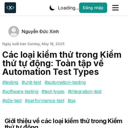
Loading...
Đăng nhập
Tác giả
Name
Nguyễn Đức Xinh
Twitter
Ngày xuất bản
Ngày xuất bản
Sunday, May 18, 2025
Các loại kiểm thử trong Kiểm
thử tự động: Toàn tập về
Automation Test Types
#
testing
#
unit-test
#
automation-testing
#
software-testing
#
test-types
#
integration-test
#
e2e-test
#
performance-test
#
qa
Giới thiệu về các loại kiểm thử trong Kiểm
thử tự động