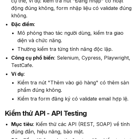
cụ thể, ví dụ: kiểm tra nút "Đăng nhập" có hoạt
động đúng không, form nhập liệu có validate đúng
không.
Đặc điểm
:
Mô phỏng thao tác người dùng, kiểm tra giao
diện và chức năng.
Thường kiểm tra từng tính năng độc lập.
Công cụ phổ biến
: Selenium, Cypress, Playwright,
TestCafe.
Ví dụ
:
Kiểm tra nút "Thêm vào giỏ hàng" có thêm sản
phẩm đúng không.
Kiểm tra form đăng ký có validate email hợp lệ.
Kiểm thử API - API Testing
Mục tiêu
: Kiểm thử các API (REST, SOAP) về tính
đúng đắn, hiệu năng, bảo mật.