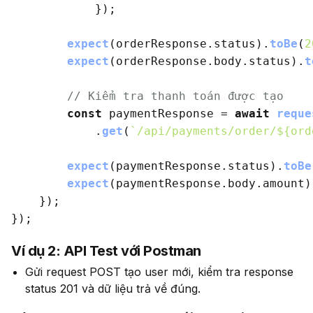
            });

expect
(orderResponse.
status
).
toBe
(
2
expect
(orderResponse.
body
.
status
).
t
// Kiểm tra thanh toán được tạo
const
 paymentResponse = 
await
reque
            .
get
(
`/api/payments/order/
${ord
expect
(paymentResponse.
status
).
toBe
expect
(paymentResponse.
body
.
amount
)
    });

Ví dụ 2: API Test với Postman
Gửi request POST tạo user mới, kiểm tra response
status 201 và dữ liệu trả về đúng.