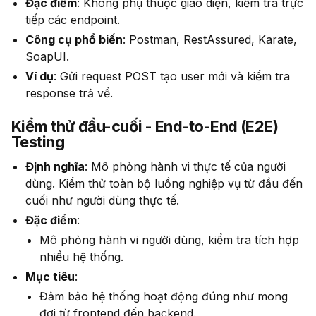
Đặc điểm
: Không phụ thuộc giao diện, kiểm tra trực
tiếp các endpoint.
Công cụ phổ biến
: Postman, RestAssured, Karate,
SoapUI.
Ví dụ
: Gửi request POST tạo user mới và kiểm tra
response trả về.
Kiểm thử đầu-cuối - End-to-End (E2E)
Testing
Định nghĩa
: Mô phỏng hành vi thực tế của người
dùng. Kiểm thử toàn bộ luồng nghiệp vụ từ đầu đến
cuối như người dùng thực tế.
Đặc điểm
:
Mô phỏng hành vi người dùng, kiểm tra tích hợp
nhiều hệ thống.
Mục tiêu
:
Đảm bảo hệ thống hoạt động đúng như mong
đợi từ frontend đến backend.