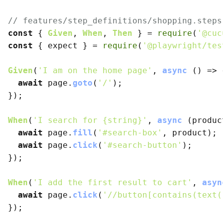
// features/step_definitions/shopping.steps
const
 { 
Given
, 
When
, 
Then
 } = 
require
(
'@cuc
const
 { expect } = 
require
(
'@playwright/tes
Given
(
'I am on the home page'
, 
async
 () => {
await
 page.
goto
(
'/'
);

});

When
(
'I search for {string}'
, 
async
 (produc
await
 page.
fill
(
'#search-box'
, product);

await
 page.
click
(
'#search-button'
);

});

When
(
'I add the first result to cart'
, 
asyn
await
 page.
click
(
'//button[contains(text(
});
