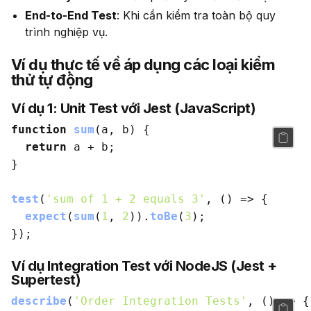
End-to-End Test
: Khi cần kiểm tra toàn bộ quy
trình nghiệp vụ.
Ví dụ thực tế về áp dụng các loại kiểm
thử tự động
Ví dụ 1: Unit Test với Jest (JavaScript)
function
sum
(
a, b
) {

return
 a + b;

}

test
(
'sum of 1 + 2 equals 3'
, 
() =>
 {

expect
(
sum
(
1
, 
2
)).
toBe
(
3
);

Ví dụ Integration Test với NodeJS (Jest +
Supertest)
describe
(
'Order Integration Tests'
, 
() =>
 {
