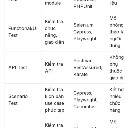
module
liệu
PHPUnit
Mô
Kiểm tra
Selenium,
phỏng
Functional/UI
chức
Cypress,
thao tác
Test
năng,
Playwright
người
giao diện
dùng
Không
Postman,
Kiểm tra
phụ
API Test
RestAssured,
API
thuộc
Karate
giao diệ
Kiểm tra
Kết hợp
Cypress,
Scenario
kịch bản
nhiều
Playwright,
Test
use case
chức
Cucumber
phức tạp
năng
Mô
Kiểm tra