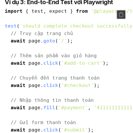
Ví dụ 3: End-to-End Test với Playwright
import
 { test, expect } 
from
'@playwright/t
test
(
'should complete checkout successfully
// Truy cập trang chủ
await
 page.
goto
(
'/'
);

// Thêm sản phẩm vào giỏ hàng
await
 page.
click
(
'#add-to-cart'
);

// Chuyển đến trang thanh toán
await
 page.
click
(
'#checkout'
);

// Nhập thông tin thanh toán
await
 page.
fill
(
'#payment'
, 
'411111111111
// Gửi form thanh toán
await
 page.
click
(
'#submit'
);
