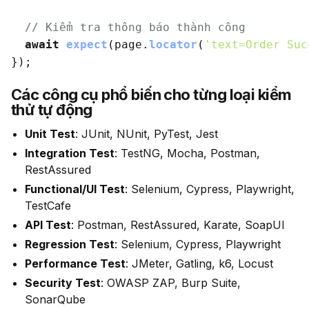
// Kiểm tra thông báo thành công
await
expect
(page.
locator
(
'text=Order Suc
Các công cụ phổ biến cho từng loại kiểm
thử tự động
Unit Test
: JUnit, NUnit, PyTest, Jest
Integration Test
: TestNG, Mocha, Postman,
RestAssured
Functional/UI Test
: Selenium, Cypress, Playwright,
TestCafe
API Test
: Postman, RestAssured, Karate, SoapUI
Regression Test
: Selenium, Cypress, Playwright
Performance Test
: JMeter, Gatling, k6, Locust
Security Test
: OWASP ZAP, Burp Suite,
SonarQube