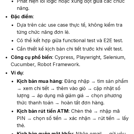
Phát hiện lỗi logic hoặc xung đột giữa các chức
năng.
Đặc điểm
:
Dựa trên các use case thực tế, không kiểm tra
từng chức năng đơn lẻ.
Có thể kết hợp giữa functional test và E2E test.
Cần thiết kế kịch bản chi tiết trước khi viết test.
Công cụ phổ biến
: Cypress, Playwright, Selenium,
Cucumber, Robot Framework.
Ví dụ
:
Kịch bản mua hàng
: Đăng nhập → tìm sản phẩm
→ xem chi tiết → thêm vào giỏ → cập nhật số
lượng → áp dụng mã giảm giá → chọn phương
thức thanh toán → hoàn tất đơn hàng.
Kịch bản rút tiền ATM
: Chèn thẻ → nhập mã
PIN → chọn số tiền → xác nhận → rút tiền → lấy
thẻ.
Kịch bản quên mật khẩu
: Nhập email → gửi yêu