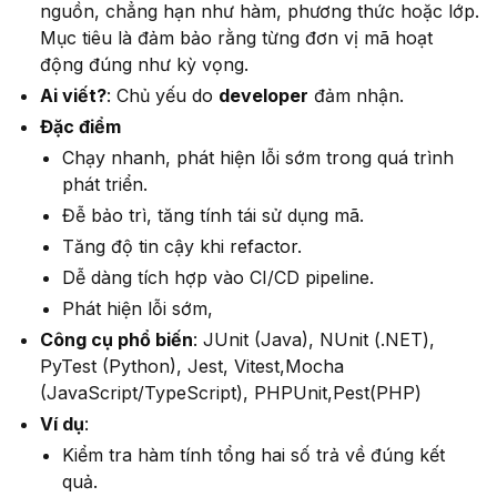
nguồn, chẳng hạn như hàm, phương thức hoặc lớp.
Mục tiêu là đảm bảo rằng từng đơn vị mã hoạt
động đúng như kỳ vọng.
Ai viết?
: Chủ yếu do
developer
đảm nhận.
Đặc điểm
Chạy nhanh, phát hiện lỗi sớm trong quá trình
phát triển.
Đễ bảo trì, tăng tính tái sử dụng mã.
Tăng độ tin cậy khi refactor.
Dễ dàng tích hợp vào CI/CD pipeline.
Phát hiện lỗi sớm,
Công cụ phổ biến
: JUnit (Java), NUnit (.NET),
PyTest (Python), Jest, Vitest,Mocha
(JavaScript/TypeScript), PHPUnit,Pest(PHP)
Ví dụ
:
Kiểm tra hàm tính tổng hai số trả về đúng kết
quả.