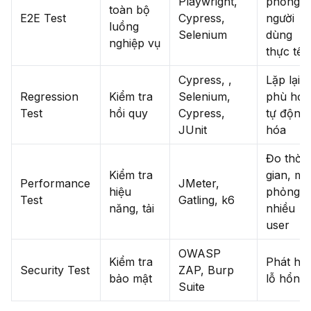
Playwright,
phỏng
toàn bộ
E2E Test
Cypress,
người
luồng
Selenium
dùng
nghiệp vụ
thực tế
Cypress, ,
Lặp lại,
Regression
Kiểm tra
Selenium,
phù hợp
Test
hồi quy
Cypress,
tự động
JUnit
hóa
Đo thời
Kiểm tra
gian, mô
Performance
JMeter,
hiệu
phỏng
Test
Gatling, k6
năng, tải
nhiều
user
OWASP
Kiểm tra
Phát hiệ
Security Test
ZAP, Burp
bảo mật
lỗ hổng
Suite