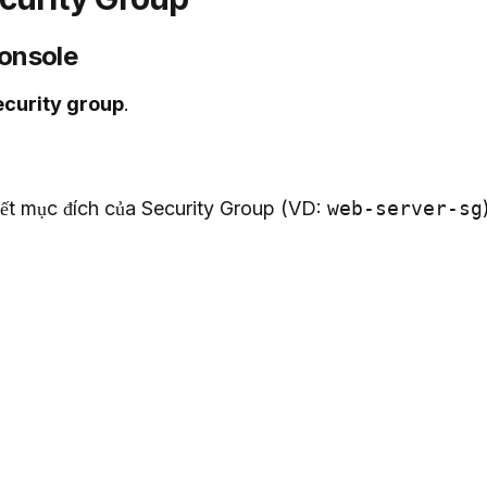
onsole
ecurity group
.
ết mục đích của Security Group (VD: 
web-server-sg