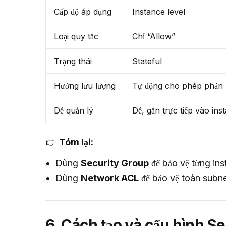
Cấp độ áp dụng
Instance level
Loại quy tắc
Chỉ “Allow”
Trạng thái
Stateful
Hướng lưu lượng
Tự động cho phép phản 
Dễ quản lý
Dễ, gắn trực tiếp vào ins
👉 
Tóm lại:
Dùng
Security Group
để bảo vệ từng ins
Dùng
Network ACL
để bảo vệ toàn subne
6. Cách tạo và cấu hình S