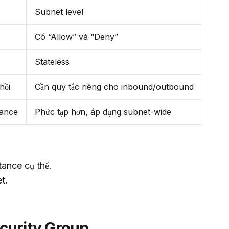
Subnet level
Có “Allow” và “Deny”
Stateless
hồi
Cần quy tắc riêng cho inbound/outbound
tance
Phức tạp hơn, áp dụng subnet-wide
tance cụ thể.
t.
ecurity Group