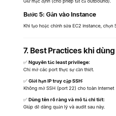
Giữ mặc định (cho phép tất cả outbound).
Bước 5: Gắn vào Instance
Khi tạo hoặc chỉnh sửa EC2 instance, chọn 
7. Best Practices khi dùn
✅ 
Nguyên tắc least privilege:
Chỉ mở các port thực sự cần thiết.
✅ 
Giới hạn IP truy cập SSH:
Không mở SSH (port 22) cho toàn Internet 
✅ 
Dùng tên rõ ràng và mô tả chi tiết:
Giúp dễ dàng quản lý và audit sau này.