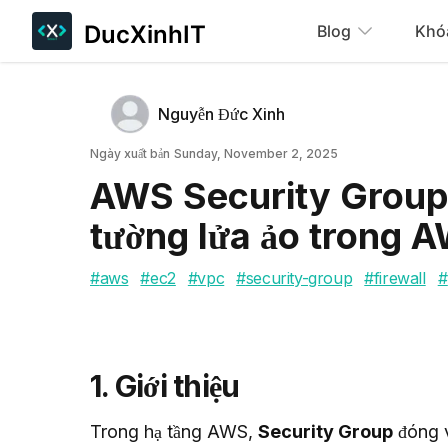
DucXinhIT
Blog
Khó
Tác giả
Name
Nguyễn Đức Xinh
Twitter
Ngày xuất bản
Ngày xuất bản
Sunday, November 2, 2025
AWS Security Group 
tường lửa ảo trong 
#
aws
#
ec2
#
vpc
#
security-group
#
firewall
#
1. Giới thiệu
Trong hạ tầng AWS, 
Security Group
 đóng v