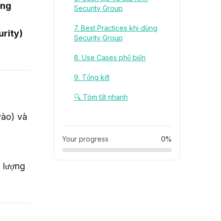
ng 
Security Group
7. Best Practices khi dùng
rity)
Security Group
8. Use Cases phổ biến
9. Tổng kết
🔍 Tóm tắt nhanh
 (lưu lượng vào) và 
Your progress
0%
 lượng 