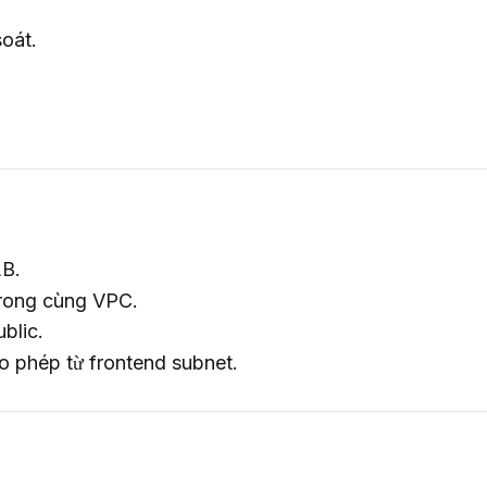
soát.
LB.
 trong cùng VPC.
blic.
o phép từ frontend subnet.