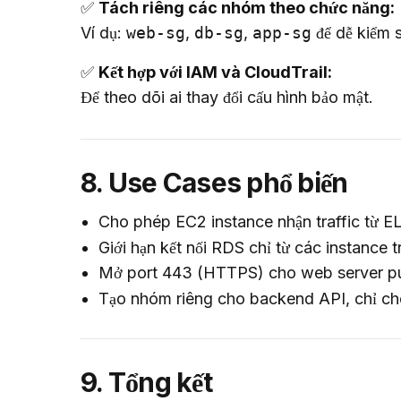
✅ 
Tách riêng các nhóm theo chức năng:
Ví dụ: 
web-sg
, 
db-sg
, 
app-sg
 để dễ kiểm 
✅ 
Kết hợp với IAM và CloudTrail:
Để theo dõi ai thay đổi cấu hình bảo mật.
8. Use Cases phổ biến
Cho phép EC2 instance nhận traffic từ E
Giới hạn kết nối RDS chỉ từ các instance
Mở port 443 (HTTPS) cho web server pu
Tạo nhóm riêng cho backend API, chỉ ch
9. Tổng kết