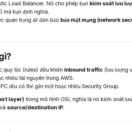
tic Load Balancer. Nó cho phép bạn 
kiểm soát lưu lượ
) mà bạn định nghĩa.

ớc quan trọng để đảm bảo 
bảo mật mạng (network secu
gì?
 quy tắc (rules) điều khiển 
inbound traffic
ặc nhiều tài nguyên trong AWS.

PC đều có thể gắn một hoặc nhiều Security Group.
ort layer)
 trong mô hình OSI, nghĩa là nó kiểm soát lưu
 và 
source/destination IP
.