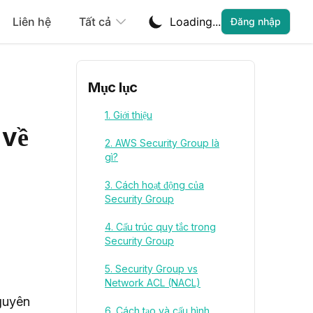
Liên hệ
Tất cả
Loading...
Đăng nhập
Mục lục
1. Giới thiệu
 về
2. AWS Security Group là
gì?
3. Cách hoạt động của
Security Group
4. Cấu trúc quy tắc trong
Security Group
5. Security Group vs
Network ACL (NACL)
guyên 
6. Cách tạo và cấu hình